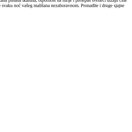
 plišana tkanina, otpornost na mrlje i prelepas svetleći dizajn čine
te svaku noć vašeg mališana nezaboravnom. Pronađite i druge sjajne