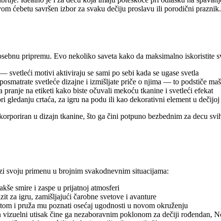
ovom ćebetu savršen izbor za svaku dečiju proslavu ili porodični prazni
sebnu pripremu. Evo nekoliko saveta kako da maksimalno iskoristite s
— svetleći motivi aktiviraju se sami po sebi kada se ugase svetla
osmatrate svetleće dizajne i izmišljate priče o njima — to podstiče maš
pranje na etiketi kako biste očuvali mekoću tkanine i svetleći efekat
 gledanju crtaća, za igru na podu ili kao dekorativni element u dečijoj
nkorporiran u dizajn tkanine, što ga čini potpuno bezbednim za decu svih
azi svoju primenu u brojnim svakodnevnim situacijama:
še smire i zaspe u prijatnoj atmosferi
t za igru, zamišljajući čarobne svetove i avanture
tom i pruža mu poznati osećaj ugodnosti u novom okruženju
 vizuelni utisak čine ga nezaboravnim poklonom za dečiji rođendan, N