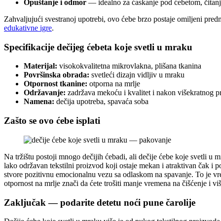
Opuštanje i odmor
— idealno za ćaskanje pod ćebetom, čitanje 
Zahvaljujući svestranoj upotrebi, ovo ćebe brzo postaje omiljeni pred
edukativne igre
.
Specifikacije dečijeg ćebeta koje svetli u mraku
Materijal:
visokokvalitetna mikrovlakna, plišana tkanina
Površinska obrada:
svetleći dizajn vidljiv u mraku
Otpornost tkanine:
otporna na mrlje
Održavanje:
zadržava mekoću i kvalitet i nakon višekratnog p
Namena:
dečija upotreba, spavaća soba
Zašto se ovo ćebe isplati
Na tržištu postoji mnogo dečijih ćebadi, ali dečije ćebe koje svetli 
lako održavan tekstilni proizvod koji ostaje mekan i atraktivan čak i 
stvore pozitivnu emocionalnu vezu sa odlaskom na spavanje. To je vred
otpornost na mrlje znači da ćete trošiti manje vremena na čišćenje i v
Zaključak — podarite detetu noći pune čarolije