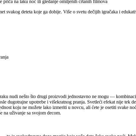
priča na laku noć ili gledanje omiljenih crtanih filmova
met svakog deteta koje ga dobije. Više o svetu dečijih igračaka i eduka
ranja
u mraku nudi nešto što drugi proizvodi jednostavno ne mogu — kombinacij
posle dugotrajne upotrebe i višekratnog pranja. Svetleći efekat nije tek
nost koju ne možete lako izmeriti u novcu, ali ćete je osetiti svake no
iše na uživanje sa svojom decom.