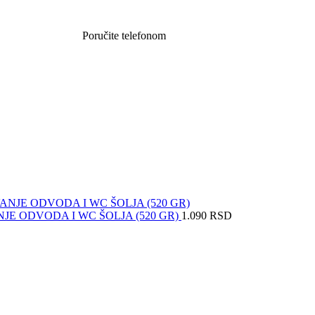
Poručite telefonom
062 851 57 64
JE ODVODA I WC ŠOLJA (520 GR)
1.090
RSD