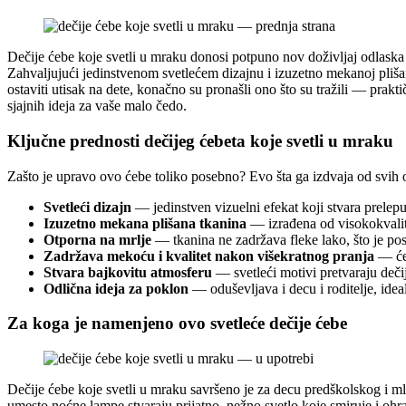
Dečije ćebe koje svetli u mraku donosi potpuno nov doživljaj odlaska
Zahvaljujući jedinstvenom svetlećem dizajnu i izuzetno mekanoj plišan
ostaviti utisak na dete, konačno su pronašli ono što su tražili — pra
sjajnih ideja za vaše malo čedo.
Ključne prednosti dečijeg ćebeta koje svetli u mraku
Zašto je upravo ovo ćebe toliko posebno? Evo šta ga izdvaja od svih o
Svetleći dizajn
— jedinstven vizuelni efekat koji stvara prelep
Izuzetno mekana plišana tkanina
— izrađena od visokokvalitet
Otporna na mrlje
— tkanina ne zadržava fleke lako, što je po
Zadržava mekoću i kvalitet nakon višekratnog pranja
— ćeb
Stvara bajkovitu atmosferu
— svetleći motivi pretvaraju deči
Odlična ideja za poklon
— oduševljava i decu i roditelje, ide
Za koga je namenjeno ovo svetleće dečije ćebe
Dečije ćebe koje svetli u mraku savršeno je za decu predškolskog i ml
umesto noćne lampe stvaraju prijatno, nežno svetlo koje smiruje i ohra