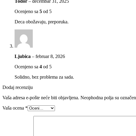
Todor
–
decembar 31, 2025
Ocenjeno sa
5
od 5
Deca obožavaju, preporuka.
Ljubica
–
februar 8, 2026
Ocenjeno sa
4
od 5
Solidno, bez problema za sada.
Dodaj recenziju
Vaša adresa e-pošte neće biti objavljena.
Neophodna polja su označe
Vaša ocena
*