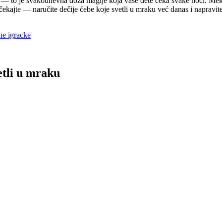
 — to je svakodnevna doza magije koja vaše dete čeka svake noći. Mekana
čekajte — naručite dečije ćebe koje svetli u mraku već danas i napravi
ne igracke
etli u mraku