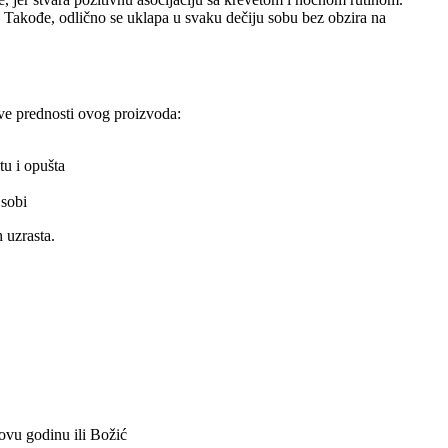
k. Takođe, odlično se uklapa u svaku dečiju sobu bez obzira na
ve prednosti ovog proizvoda:
tu i opušta
 sobi
 uzrasta.
ovu godinu ili Božić