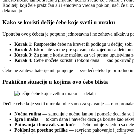
Roditelji koji žele praktičan ali i emotivno vredan poklon, naći će u 
dekoraciju.
Kako se koristi dečije ćebe koje svetli u mraku
Upotreba ovog ćebeta je potpuno jednostavna i ne zahteva nikakvu po
Korak 1:
Rasporedite ćebe na krevet ili podlogu u dečijoj sobi 
Korak 2:
Iskoristite vreme pre spavanja da zajedno sa detetom p
Korak 3:
Za pranje koristite mašinu za veš prema uputstvima za 
Korak 4:
Ćebe možete koristiti i tokom dana — kao pokrivač pri
Ćebe ne zahteva baterije niti punjenje — svetleći efekat je prirodno i
Praktične situacije u kojima ovo ćebe blista
Dečije ćebe koje svetli u mraku nije samo za spavanje — ono pronal
Noćna rutina
— zamenjuje noćnu lampu i pomaže deci da se lak
Igra i mašta
— tokom dana i navečer deca ga koriste kao rekvizi
Putovanja i boravak van kuće
— ćebe putuje zajedno sa dete
Pokloni za posebne prilike
— savršeno pakovanje i jedinstven