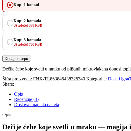
Kupi 1 komad
Kupi 2 komada
Uštedećeš 338 RSD
Kupi 3 komada
Uštedećeš 760 RSD
Dodaj u korpu
Dečije ćebe koje svetli u mraku od plišanih mikrovlakana donosi toplin
Šifra proizvoda:
FNX-TL863845438325340
Kategorija:
Deca i igrač
Share:
Opis
Recenzije (3)
Dostava i naplata paketa
Opis
Dečije ćebe koje svetli u mraku — magija i