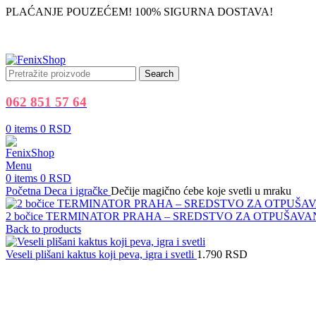
PLAĆANJE POUZEĆEM! 100% SIGURNA DOSTAVA!
Search
062 851 57 64
0
items
0
RSD
Menu
0
items
0
RSD
Početna
Deca i igračke
Dečije magično ćebe koje svetli u mraku
2 bočice TERMINATOR PRAHA – SREDSTVO ZA OTPUŠAVAN
Back to products
Veseli plišani kaktus koji peva, igra i svetli
1.790
RSD