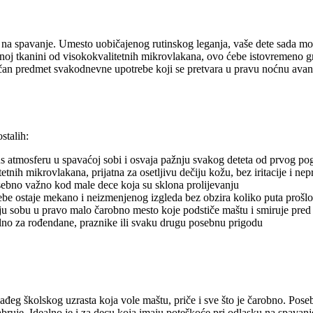
 na spavanje. Umesto uobičajenog rutinskog leganja, vaše dete sada može
oj tkanini od visokokvalitetnih mikrovlakana, ovo ćebe istovremeno gre
ktičan predmet svakodnevne upotrebe koji se pretvara u pravu noćnu avan
stalih:
us atmosferu u spavaćoj sobi i osvaja pažnju svakog deteta od prvog po
nih mikrovlakana, prijatna za osetljivu dečiju kožu, bez iritacije i nepr
sebno važno kod male dece koja su sklona prolijevanju
e ostaje mekano i neizmenjenog izgleda bez obzira koliko puta prošl
ju sobu u pravo malo čarobno mesto koje podstiče maštu i smiruje pred
alno za rođendane, praznike ili svaku drugu posebnu prigodu
ađeg školskog uzrasta koja vole maštu, priče i sve što je čarobno. Pos
bruje. Idealno je i za decu koja imaju poteškoće pri odlasku na spavanj