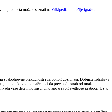
tivnih predmeta možete saznati na
Wikipedia — dečije igračke i
u svakodnevne praktičnosti i čarobnog doživljaja. Dobijate izdržljiv i
 detalj — on aktivno pomaže deci da prevaziđu strah od mraka i da
ći kada vaše dete milo zaspi umotano u svog svetlećeg pratioca. Uz to,