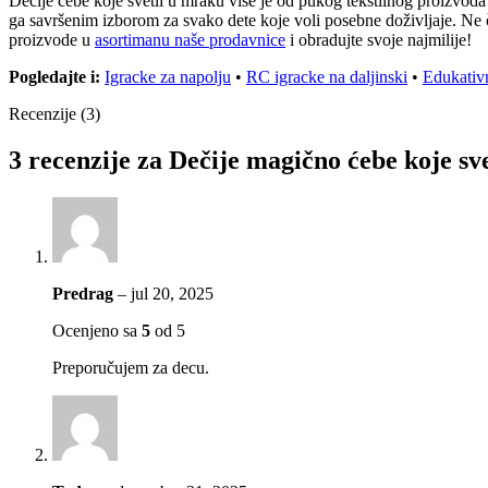
Dečije ćebe koje svetli u mraku više je od pukog tekstilnog proizvoda
ga savršenim izborom za svako dete koje voli posebne doživljaje. Ne 
proizvode u
asortimanu naše prodavnice
i obradujte svoje najmilije!
Pogledajte i:
Igracke za napolju
•
RC igracke na daljinski
•
Edukativ
Recenzije (3)
3 recenzije za
Dečije magično ćebe koje sv
Predrag
–
jul 20, 2025
Ocenjeno sa
5
od 5
Preporučujem za decu.