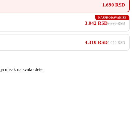
1.690 RSD
NAJPRODAVANIJE
3.042 RSD
3.380 RSD
4.310 RSD
5.070 RSD
ja utisak na svako dete.