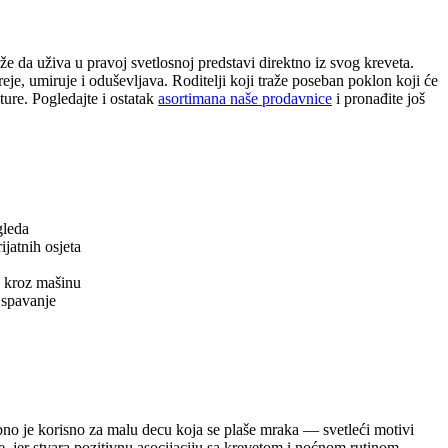
 da uživa u pravoj svetlosnoj predstavi direktno iz svog kreveta.
je, umiruje i oduševljava. Roditelji koji traže poseban poklon koji će
ture. Pogledajte i ostatak
asortimana naše prodavnice
i pronađite još
gleda
ijatnih osjeta
o kroz mašinu
 spavanje
ebno je korisno za malu decu koja se plaše mraka — svetleći motivi
e, jer stvara pozitivnu asocijaciju sa krevetom i noćnom rutinom.