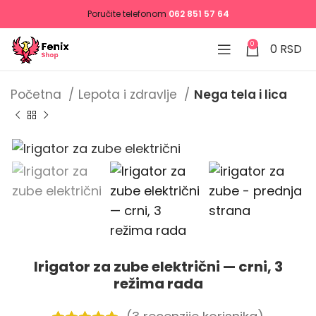
Poručite telefonom
062 851 57 64
0
0
RSD
Početna
Lepota i zdravlje
Nega tela i lica
Irigator za zube električni — crni, 3
režima rada