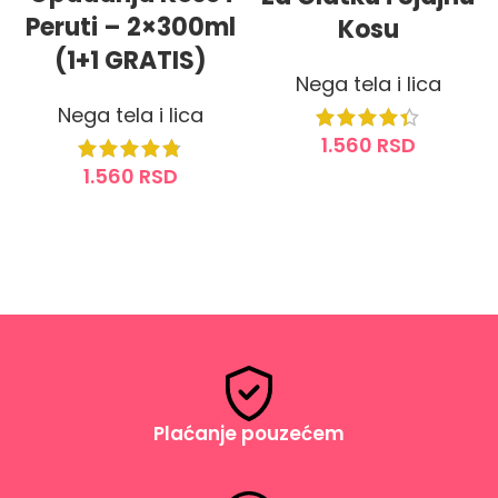
Peruti – 2×300ml
Kosu
(1+1 GRATIS)
Nega tela i lica
Nega tela i lica
1.560
RSD
1.560
RSD
DODAJ U KORPU
DODAJ U KORPU
Plaćanje pouzećem