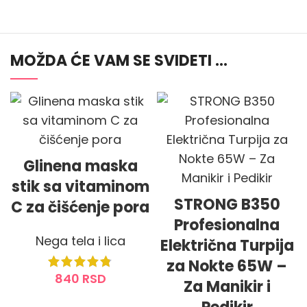
MOŽDA ĆE VAM SE SVIDETI …
Glinena maska
stik sa vitaminom
STRONG B350
C za čišćenje pora
Profesionalna
Nega tela i lica
Električna Turpija
za Nokte 65W –
840
RSD
Za Manikir i
DODAJ U KORPU