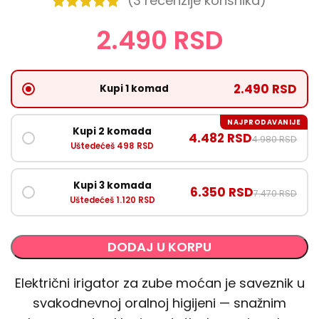
(
3
recenzije korisnika)
2.490
RSD
2.490 RSD
Kupi 1 komad
NAJPRODAVANIJE
Kupi 2 komada
4.482 RSD
4.980 RSD
Uštedećeš 498 RSD
Kupi 3 komada
6.350 RSD
7.470 RSD
Uštedećeš 1.120 RSD
DODAJ U KORPU
Električni irigator za zube moćan je saveznik u
svakodnevnoj oralnoj higijeni — snažnim