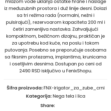
mlazom vode uklanja ostatke hrane i naslage
iz međuzubnih prostora i duž linije desni. Dolazi
sa tri režima rada (normalni, nežni i
pulsirajući), rezervoarom kapaciteta 200 ml i
četiri zamenljiva nastavka. Zahvaljujući
kompaktnom, bežičnom dizajnu, praktičan je
za upotrebu kod kuće, na poslu i tokom
putovanja. Posebno se preporučuje osobama
sa fiksnim protezama, implantima, krunicama
i osetljivim desnima. Dostupan po ceni od
2490 RSD isključivo u FenixShopu.
Šifra proizvoda:
FNX-irigator_za_zube_crni
Kategorija:
Nega tela i lica
Share: