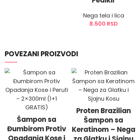
Pedikir
Nega tela i lica
8.500
RSD
DODAJ U KORPU
POVEZANI PROIZVODI
Proten Brazilian
Šampon sa
Šampon sa
Đumbirom Protiv
Keratinom – Nega
Opadanja Kose i
za Glatku i Sjajnu