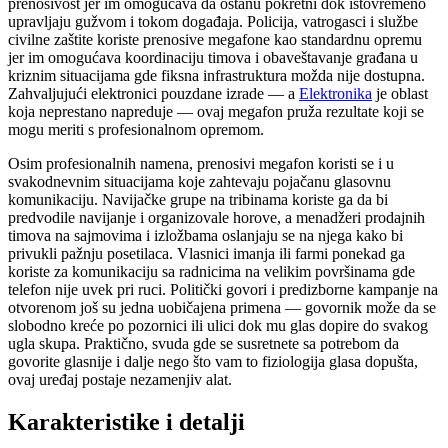
prenosivost jer im omogućava da ostanu pokretni dok istovremeno
upravljaju gužvom i tokom događaja. Policija, vatrogasci i službe
civilne zaštite koriste prenosive megafone kao standardnu opremu
jer im omogućava koordinaciju timova i obaveštavanje građana u
kriznim situacijama gde fiksna infrastruktura možda nije dostupna.
Zahvaljujući elektronici pouzdane izrade — a
Elektronika
je oblast
koja neprestano napreduje — ovaj megafon pruža rezultate koji se
mogu meriti s profesionalnom opremom.
Osim profesionalnih namena, prenosivi megafon koristi se i u
svakodnevnim situacijama koje zahtevaju pojačanu glasovnu
komunikaciju. Navijačke grupe na tribinama koriste ga da bi
predvodile navijanje i organizovale horove, a menadžeri prodajnih
timova na sajmovima i izložbama oslanjaju se na njega kako bi
privukli pažnju posetilaca. Vlasnici imanja ili farmi ponekad ga
koriste za komunikaciju sa radnicima na velikim površinama gde
telefon nije uvek pri ruci. Politički govori i predizborne kampanje na
otvorenom još su jedna uobičajena primena — govornik može da se
slobodno kreće po pozornici ili ulici dok mu glas dopire do svakog
ugla skupa. Praktično, svuda gde se susretnete sa potrebom da
govorite glasnije i dalje nego što vam to fiziologija glasa dopušta,
ovaj uređaj postaje nezamenjiv alat.
Karakteristike i detalji