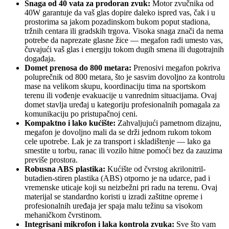
Snaga od 40 vata za prodoran zvuk:
Motor zvučnika od
40W garantuje da vaš glas dopire daleko ispred vas, čak i u
prostorima sa jakom pozadinskom bukom poput stadiona,
tržnih centara ili gradskih trgova. Visoka snaga znači da nema
potrebe da naprezate glasne žice — megafon radi umesto vas,
čuvajući vaš glas i energiju tokom dugih smena ili dugotrajnih
događaja.
Domet prenosa do 800 metara:
Prenosivi megafon pokriva
poluprečnik od 800 metara, što je sasvim dovoljno za kontrolu
mase na velikom skupu, koordinaciju tima na sportskom
terenu ili vođenje evakuacije u vanrednim situacijama. Ovaj
domet stavlja uređaj u kategoriju profesionalnih pomagala za
komunikaciju po pristupačnoj ceni.
Kompaktno i lako kućište:
Zahvaljujući pametnom dizajnu,
megafon je dovoljno mali da se drži jednom rukom tokom
cele upotrebe. Lak je za transport i skladištenje — lako ga
smestite u torbu, ranac ili vozilo hitne pomoći bez da zauzima
previše prostora.
Robusna ABS plastika:
Kućište od čvrstog akrilonitril-
butadien-stiren plastika (ABS) otporno je na udarce, pad i
vremenske uticaje koji su neizbežni pri radu na terenu. Ovaj
materijal se standardno koristi u izradi zaštitne opreme i
profesionalnih uređaja jer spaja malu težinu sa visokom
mehaničkom čvrstinom.
Integrisani mikrofon i laka kontrola zvuka:
Sve što vam