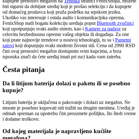
kupujete prenosivi megafon na
Tehnika
stranici FenixShopa, možete
biti sigurni da dobijate uređaj koji je prošao selekciju i da kupujete
od domaćeg prodavca koji pruža podršku na srpskom jeziku.
Ukoliko vas interesuje i ostala audio i komunikacijska oprema,
FenixShop nudi bogatu kolekciju uređaja poput
Bluetooth zvučnici
koji upotpunjuju svaki audio sistem, kao i
Kamere za nadzor
za
celovitu bezbednosnu opremu vašeg objekta ili događaja. Za one
koji prate najnovije trendove u nosivoj tehnologiji, tu su i
Pametni
satovi
koji dopunjuju svaki moderni životni stil. Cena od 2990 RSD
čini ovaj prenosivi megafon dostupnim svim kupcima, a brza
isporuka znači da ćete uređaj imati pri ruci kada vam zatreba.
Česta pitanja
Da li litijum baterija dolazi u paketu ili se posebno
kupuje?
Litijum baterija je uključena u pakovanje i dolazi uz megafon. Ne
morate je posebno kupovati niti tražiti na drugim mestima. Uređaj je
odmah spreman za upotrebu čim preuzmete pošiljku, što štedi vreme
i dodatne troškove.
Od kojeg materijala je napravljeno kućište
megafona?