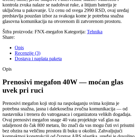
kontrola zvuka nalaze se nadohvat ruke, a litijum baterija je
uključena u pakovanje. Uz cenu od svega 2990 RSD, ovaj uređaj
predstavlja pouzdan izbor za svakoga kome je potrebna snažna
glasovna komunikacija na otvorenom ili zatvorenom prostoru.
Šifra proizvoda:
FNX-megafon
Kategorija:
Tehnika
Share:
Opis
Recenzije (3)
Dostava i naplata paketa
Opis
Prenosivi megafon 40W — moćan glas
uvek pri ruci
Prenosivi megafon koji stoji na raspolaganju svima kojima je
potrebna snažna, jasna i dalekosežna zvučna komunikacija — od
nastavnika i trenera do vatrogasaca i organizatora velikih događaja.
Ovaj prenosivi megafon snage 40 vata projektuje vaš glas na
udaljenost do čak 800 metara, što znači da vas mogu čuti svi prisutni
bez obzira na veličinu prostora ili buku u okolini. Zahvaljujući
kompaktnoj konstrukciji od čvrstog ABS plastika, uređaj je dovoljno