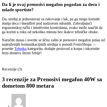
Da li je ovaj prenosivi megafon pogodan za decu i
mlade sportiste?
Da, uređaj je jednostavan za rukovanje i lak, pa ga mogu koristiti
starija deca i tinejdžeri pod nadzorom odraslih. Zahvaljujući
ergonomskoj ručki i intuitivnim kontrolama, svako može naučiti da
ga koristi u roku od nekoliko minuta bez ikakve tehničke obuke.
Naručite danas i uverite se lično zašto je prenosivi megafon jedan od
najtraženijih komunikacijskih uređaja u ponudi FenixShopa —
posetite
Tehnika
kategoriju, dodajte proizvod u korpu i iskoristite
brzu dostavu širom Srbije!
Recenzije (3)
3 recenzije za
Prenosivi megafon 40W sa
dometom 800 metara