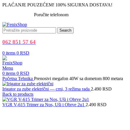
PLAĆANJE POUZEĆEM! 100% SIGURNA DOSTAVA!
Poručite telefonom
062 851 57 64
Search
062 851 57 64
0
items
0
RSD
Menu
0
items
0
RSD
Početna
Tehnika
Prenosivi megafon 40W sa dometom 800 metara
Irigator za zube električni — crni, 3 režima rada
2.490
RSD
Back to products
VGR V-615 Trimer za Nos, Uši i Obrve 2u1
2.490
RSD