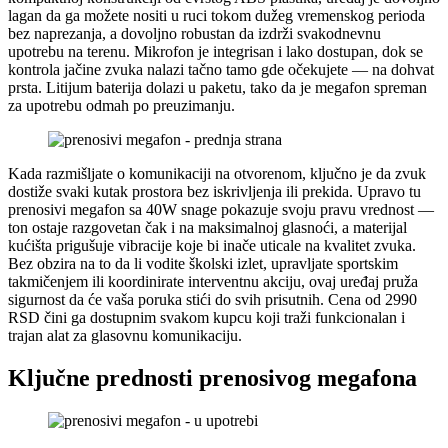
lagan da ga možete nositi u ruci tokom dužeg vremenskog perioda
bez naprezanja, a dovoljno robustan da izdrži svakodnevnu
upotrebu na terenu. Mikrofon je integrisan i lako dostupan, dok se
kontrola jačine zvuka nalazi tačno tamo gde očekujete — na dohvat
prsta. Litijum baterija dolazi u paketu, tako da je megafon spreman
za upotrebu odmah po preuzimanju.
Kada razmišljate o komunikaciji na otvorenom, ključno je da zvuk
dostiže svaki kutak prostora bez iskrivljenja ili prekida. Upravo tu
prenosivi megafon sa 40W snage pokazuje svoju pravu vrednost —
ton ostaje razgovetan čak i na maksimalnoj glasnoći, a materijal
kućišta prigušuje vibracije koje bi inače uticale na kvalitet zvuka.
Bez obzira na to da li vodite školski izlet, upravljate sportskim
takmičenjem ili koordinirate interventnu akciju, ovaj uređaj pruža
sigurnost da će vaša poruka stići do svih prisutnih. Cena od 2990
RSD čini ga dostupnim svakom kupcu koji traži funkcionalan i
trajan alat za glasovnu komunikaciju.
Ključne prednosti prenosivog megafona