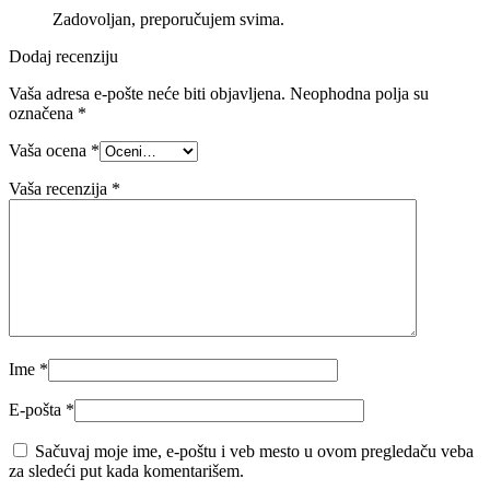
Zadovoljan, preporučujem svima.
Dodaj recenziju
Vaša adresa e-pošte neće biti objavljena.
Neophodna polja su
označena
*
Vaša ocena
*
Vaša recenzija
*
Ime
*
E-pošta
*
Sačuvaj moje ime, e-poštu i veb mesto u ovom pregledaču veba
za sledeći put kada komentarišem.