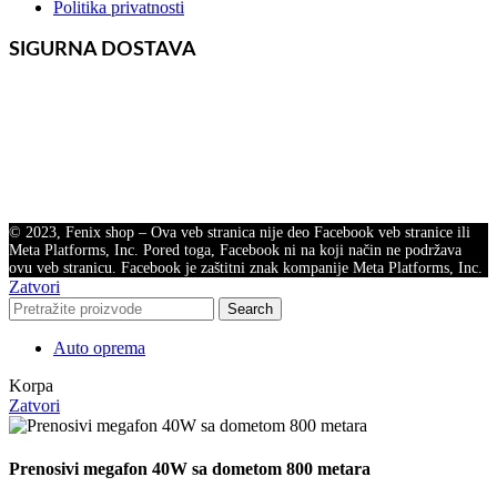
Politika privatnosti
SIGURNA DOSTAVA
© 2023, Fenix shop – Ova veb stranica nije deo Facebook veb stranice ili
Meta Platforms, Inc. Pored toga, Facebook ni na koji način ne podržava
ovu veb stranicu. Facebook je zaštitni znak kompanije Meta Platforms, Inc.
Zatvori
Search
Auto oprema
Korpa
Zatvori
Prenosivi megafon 40W sa dometom 800 metara