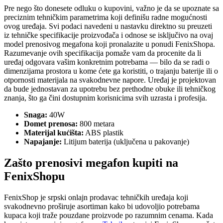
Pre nego što donesete odluku o kupovini, važno je da se upoznate sa
preciznim tehničkim parametrima koji definišu radne mogućnosti
ovog uređaja. Svi podaci navedeni u nastavku direktno su preuzeti
iz tehničke specifikacije proizvođača i odnose se isključivo na ovaj
model prenosivog megafona koji pronalazite u ponudi FenixShopa.
Razumevanje ovih specifikacija pomaže vam da procenite da li
uređaj odgovara vašim konkretnim potrebama — bilo da se radi o
dimenzijama prostora u kome ćete ga koristiti, o trajanju baterije ili o
otpornosti materijala na svakodnevne napore. Uređaj je projektovan
da bude jednostavan za upotrebu bez prethodne obuke ili tehničkog
znanja, što ga čini dostupnim korisnicima svih uzrasta i profesija.
Snaga:
40W
Domet prenosa:
800 metara
Materijal kućišta:
ABS plastik
Napajanje:
Litijum baterija (uključena u pakovanje)
Zašto prenosivi megafon kupiti na
FenixShopu
FenixShop je srpski onlajn prodavac tehničkih uređaja koji
svakodnevno proširuje asortiman kako bi udovoljio potrebama
kupaca koji traže pouzdane proizvode po razumnim cenama. Kada