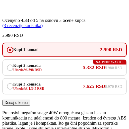
Ocenjeno
4.33
od 5 na osnovu
3
ocene kupca
(
3
recenzije korisnika)
2.990
RSD
2.990 RSD
Kupi 1 komad
NAJPRODAVANIJE
Kupi 2 komada
5.382 RSD
5.980 RSD
Uštedećeš 598 RSD
Kupi 3 komada
7.625 RSD
8.970 RSD
Uštedećeš 1.345 RSD
Dodaj u korpu
Prenosivi megafon snage 40W omogućava glasnu i jasnu
komunikaciju na udaljenosti do 800 metara. Izrađen od čvrstog ABS
plastika, lagan je i kompaktan, što ga čini pogodnim za sportske
terene, škole, javne skupove i interventne službe. Mikrofon i