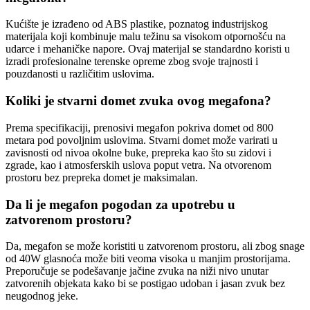
Kućište je izrađeno od ABS plastike, poznatog industrijskog
materijala koji kombinuje malu težinu sa visokom otpornošću na
udarce i mehaničke napore. Ovaj materijal se standardno koristi u
izradi profesionalne terenske opreme zbog svoje trajnosti i
pouzdanosti u različitim uslovima.
Koliki je stvarni domet zvuka ovog megafona?
Prema specifikaciji, prenosivi megafon pokriva domet od 800
metara pod povoljnim uslovima. Stvarni domet može varirati u
zavisnosti od nivoa okolne buke, prepreka kao što su zidovi i
zgrade, kao i atmosferskih uslova poput vetra. Na otvorenom
prostoru bez prepreka domet je maksimalan.
Da li je megafon pogodan za upotrebu u
zatvorenom prostoru?
Da, megafon se može koristiti u zatvorenom prostoru, ali zbog snage
od 40W glasnoća može biti veoma visoka u manjim prostorijama.
Preporučuje se podešavanje jačine zvuka na niži nivo unutar
zatvorenih objekata kako bi se postigao udoban i jasan zvuk bez
neugodnog jeke.