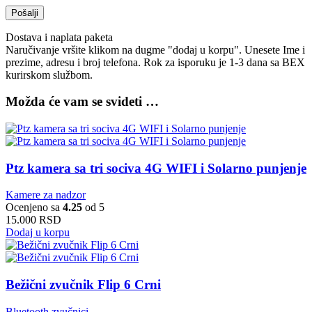
Dostava i naplata paketa
Naručivanje vršite klikom na dugme "dodaj u korpu". Unesete Ime i
prezime, adresu i broj telefona. Rok za isporuku je 1-3 dana sa BEX
kurirskom službom.
Možda će vam se svideti …
Ptz kamera sa tri sociva 4G WIFI i Solarno punjenje
Kamere za nadzor
Ocenjeno sa
4.25
od 5
15.000
RSD
Dodaj u korpu
Bežični zvučnik Flip 6 Crni
Bluetooth zvučnici