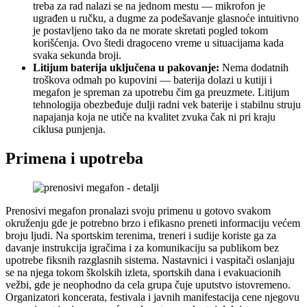
treba za rad nalazi se na jednom mestu — mikrofon je
ugrađen u ručku, a dugme za podešavanje glasnoće intuitivno
je postavljeno tako da ne morate skretati pogled tokom
korišćenja. Ovo štedi dragoceno vreme u situacijama kada
svaka sekunda broji.
Litijum baterija uključena u pakovanje:
Nema dodatnih
troškova odmah po kupovini — baterija dolazi u kutiji i
megafon je spreman za upotrebu čim ga preuzmete. Litijum
tehnologija obezbeđuje dulji radni vek baterije i stabilnu struju
napajanja koja ne utiče na kvalitet zvuka čak ni pri kraju
ciklusa punjenja.
Primena i upotreba
Prenosivi megafon pronalazi svoju primenu u gotovo svakom
okruženju gde je potrebno brzo i efikasno preneti informaciju većem
broju ljudi. Na sportskim terenima, treneri i sudije koriste ga za
davanje instrukcija igračima i za komunikaciju sa publikom bez
upotrebe fiksnih razglasnih sistema. Nastavnici i vaspitači oslanjaju
se na njega tokom školskih izleta, sportskih dana i evakuacionih
vežbi, gde je neophodno da cela grupa čuje uputstvo istovremeno.
Organizatori koncerata, festivala i javnih manifestacija cene njegovu