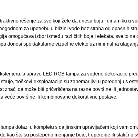
aktivno rešenje za sve koji žele da unesu boju i dinamiku u vodn
ogodnom za upotrebu u blizini vode bez straha od opasnih struj
ija omogućava izbor između različitih boja i efekata, sve to na d
a lampa donosi spektakularne vizuelne efekte uz minimalna ulaga
ksterijeru, a upravo LED RGB lampa za vodene dekoracije predsta
truje, troškovi eksploatacije su zanemarljivi u poređenju s est
st znači da može biti pričvršćena na razne površine ili jednos
za veće površine ili kombinovane dekorativne postave.
mpa dolazi u kompletu s daljinskim upravljačem koji vam omog
efekte kao što su postepeno menjanje boje, treperenje ili statičn