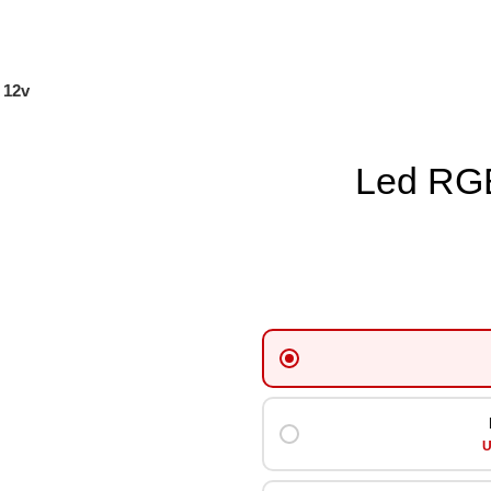
 12v
Led RGB
U