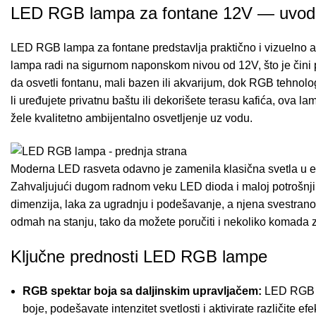
LED RGB lampa za fontane 12V — uvod
LED RGB lampa za fontane predstavlja praktično i vizuelno atr
lampa radi na sigurnom naponskom nivou od 12V, što je čini p
da osvetli fontanu, mali bazen ili akvarijum, dok RGB tehnolog
li uređujete privatnu baštu ili dekorišete terasu kafića, ov
žele kvalitetno ambijentalno osvetljenje uz vodu.
Moderna
LED rasveta
odavno je zamenila klasična svetla u e
Zahvaljujući dugom radnom veku LED dioda i maloj potrošnji s
dimenzija, laka za ugradnju i podešavanje, a njena svestrano
odmah na stanju, tako da možete poručiti i nekoliko komada 
Ključne prednosti LED RGB lampe
RGB spektar boja sa daljinskim upravljačem:
LED RGB la
boje, podešavate intenzitet svetlosti i aktivirate različite 