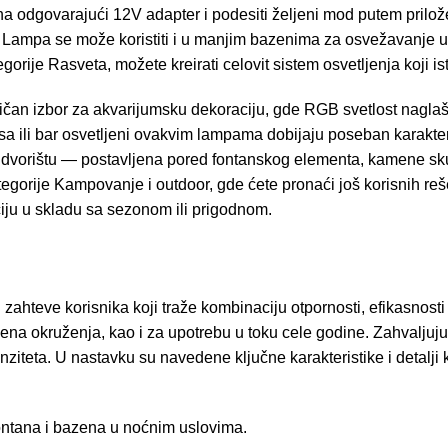
je na odgovarajući 12V adapter i podesiti željeni mod putem pril
 Lampa se može koristiti i u manjim bazenima za osvežavanje u
egorije
Rasveta
, možete kreirati celovit sistem osvetljenja koji is
 izbor za akvarijumsku dekoraciju, gde RGB svetlost naglašava 
a ili bar osvetljeni ovakvim lampama dobijaju poseban karakter,
 dvorištu — postavljena pored fontanskog elementa, kamene skulp
tegorije
Kampovanje i outdoor
, gde ćete pronaći još korisnih r
ciju u skladu sa sezonom ili prigodnom.
hteve korisnika koji traže kombinaciju otpornosti, efikasnosti i
na okruženja, kao i za upotrebu u toku cele godine. Zahvaljujuć
iteta. U nastavku su navedene ključne karakteristike i detalji k
fontana i bazena u noćnim uslovima.