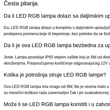
Česta pitanja
Da li LED RGB lampa dolazi sa daljinskim u
Da, LED RGB lampa dolazi u kompletu s daljinskim upravljačem. 
postepena promena boje ili treperenje, bez potrebe da se fizičk
Da li je ova LED RGB lampa bezbedna za upo
Jeste. Lampa poseduje IP65 stepen zaštite koji je štiti od di
okruženjima. Preporučujemo korišćenje odgovarajućeg 12V ad
Kolika je potrošnja struje LED RGB lampe?
Ova LED RGB lampa ima snagu od 9W, što je veoma malo u pore
su mesečni troškovi rada zanemarljivi čak i pri svakodnevnoj 
Može li se LED RGB lampa koristiti i u zatv