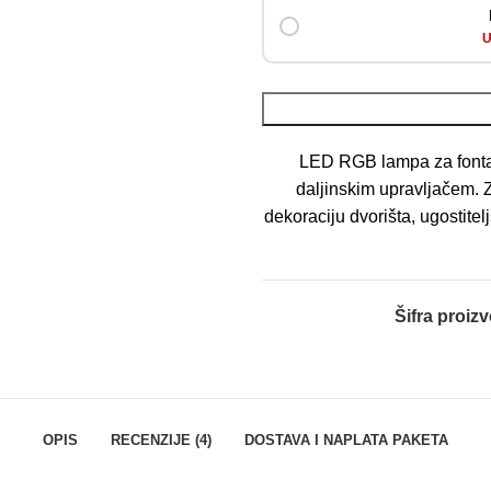
U
LED RGB lampa za fontan
daljinskim upravljačem. Z
dekoraciju dvorišta, ugostite
Šifra proiz
OPIS
RECENZIJE (4)
DOSTAVA I NAPLATA PAKETA