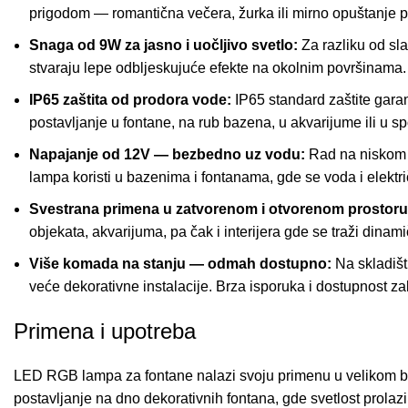
prigodom — romantična večera, žurka ili mirno opuštanje 
Snaga od 9W za jasno i uočljivo svetlo:
Za razliku od sl
stvaraju lepe odbljeskujuće efekte na okolnim površinama. 
IP65 zaštita od prodora vode:
IP65 standard zaštite gara
postavljanje u fontane, na rub bazena, u akvarijume ili u s
Napajanje od 12V — bezbedno uz vodu:
Rad na niskom n
lampa koristi u bazenima i fontanama, gde se voda i elektr
Svestrana primena u zatvorenom i otvorenom prostoru
objekata, akvarijuma, pa čak i interijera gde se traži dina
Više komada na stanju — odmah dostupno:
Na skladišt
veće dekorativne instalacije. Brza isporuka i dostupnost za
Primena i upotreba
LED RGB lampa za fontane nalazi svoju primenu u velikom broj
postavljanje na dno dekorativnih fontana, gde svetlost prolaz