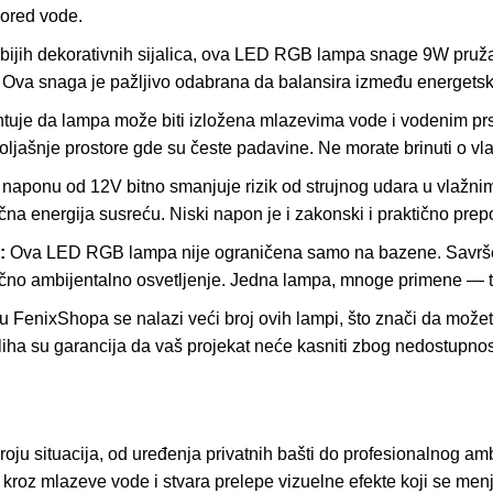
pored vode.
abijih dekorativnih sijalica, ova LED RGB lampa snage 9W pruža 
Ova snaga je pažljivo odabrana da balansira između energetske 
ntuje da lampa može biti izložena mlazevima vode i vodenim prs
poljašnje prostore gde su česte padavine. Ne morate brinuti o vla
aponu od 12V bitno smanjuje rizik od strujnog udara u vlažni
ična energija susreću. Niski napon je i zakonski i praktično pre
:
Ova LED RGB lampa nije ograničena samo na bazene. Savršeno 
mično ambijentalno osvetljenje. Jedna lampa, mnoge primene — to
u FenixShopa se nalazi veći broj ovih lampi, što znači da možete
liha su garancija da vaš projekat neće kasniti zbog nedostupnos
u situacija, od uređenja privatnih bašti do profesionalnog ambi
i kroz mlazeve vode i stvara prelepе vizuelne efekte koji se men