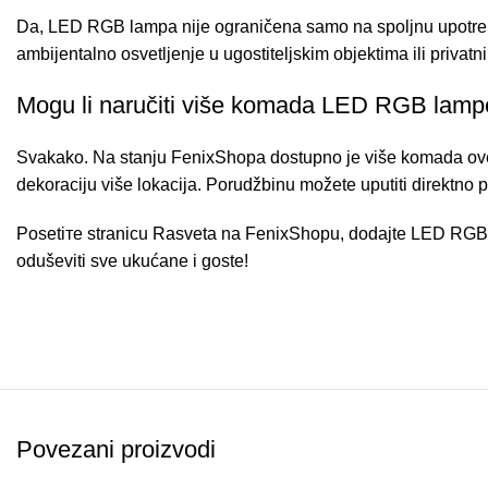
Da, LED RGB lampa nije ograničena samo na spoljnu upotrebu
ambijentalno osvetljenje u ugostiteljskim objektima ili privat
Mogu li naručiti više komada LED RGB lam
Svakako. Na stanju FenixShopa dostupno je više komada ove l
dekoraciju više lokacija. Porudžbinu možete uputiti direktn
Posetiте stranicu
Rasveta
na FenixShopu, dodajte LED RGB lam
oduševiti sve ukućane i goste!
Povezani proizvodi