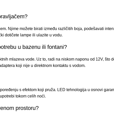
pravljačem?
Njime možete birati između različitih boja, podešavati intenzite
i dotičete lampe ili ulazite u vodu.
trebu u bazenu ili fontani?
rektnih mlazeva vode. Uz to, radi na niskom naponu od 12V, što 
aptera koji nije u direktnom kontaktu s vodom.
đenju s efektom koji pruža. LED tehnologija u osnovi garantuj
upotrebi tokom celih noći.
orenom prostoru?