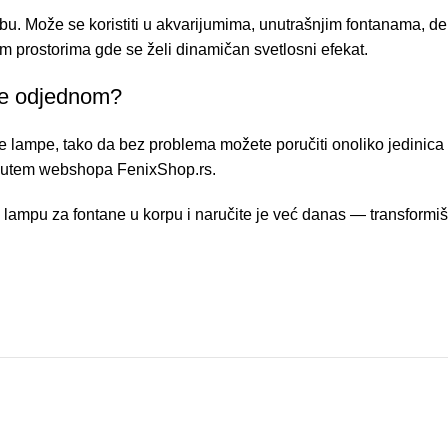
. Može se koristiti u akvarijumima, unutrašnjim fontanama, de
nim prostorima gde se želi dinamičan svetlosni efekat.
pe odjednom?
ampe, tako da bez problema možete poručiti onoliko jedinica ko
o putem webshopa FenixShop.rs.
pu za fontane u korpu i naručite je već danas — transformišite