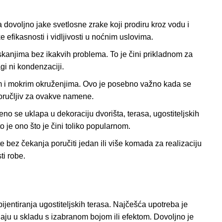
dovoljno jake svetlosne zrake koji prodiru kroz vodu i
efikasnosti i vidljivosti u noćnim uslovima.
kanjima bez ikakvih problema. To je čini prikladnom za
gi ni kondenzaciji.
m i mokrim okruženjima. Ovo je posebno važno kada se
poručljiv za ovakve namene.
se uklapa u dekoraciju dvorišta, terasa, ugostiteljskih
 je ono što je čini toliko popularnom.
 bez čekanja poručiti jedan ili više komada za realizaciju
ti robe.
jentiranja ugostiteljskih terasa. Najčešća upotreba je
jaju u skladu s izabranom bojom ili efektom. Dovoljno je