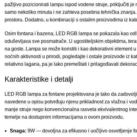
pažljivo pozicionirati lampu ispod vodene struje, priključiti 
samo nekoliko minuta i ne zahteva posebna tehnička znanja.
prostoru. Dodatno, u kombinaciji s ostalim proizvodima iz kat
Osim fontana i bazena, LED RGB lampa se pokazala kao odličan
oduševljava sve posmatrače. U ugostiteljskim objektima, teras
na goste. Lampa se može koristiti i kao dekorativni element u
noćnih aktivnosti u prirodi, pogledajte i ostale proizvode iz ka
relativno lagana, pa je lako premeštati i prilagođavati dekora
Karakteristike i detalji
LED RGB lampa za fontane projektovana je tako da zadovolji za
navedene u opisu potvrđuju njenu prikladnost za vlažna i vode
manje struje nego konvencionalna rasveta ekvivalentnog intenz
temelje na dostupnim informacijama o ovom proizvodu.
Snaga:
9W — dovoljna za efikasno i uočljivo osvetljenje 