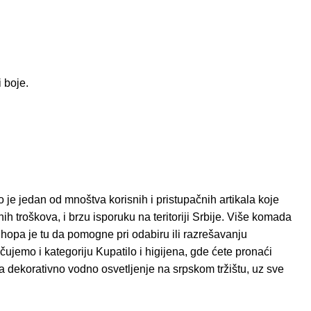
 boje.
e jedan od mnoštva korisnih i pristupačnih artikala koje
 troškova, i brzu isporuku na teritoriji Srbije. Više komada
Shopa je tu da pomogne pri odabiru ili razrešavanju
učujemo i kategoriju
Kupatilo i higijena
, gde ćete pronaći
dekorativno vodno osvetljenje na srpskom tržištu, uz sve