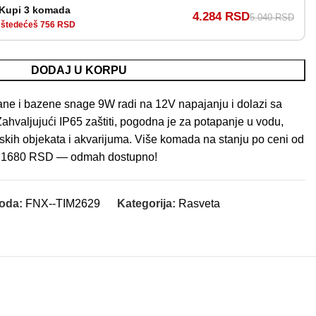
Kupi 3 komada
4.284 RSD
5.040 RSD
štedećeš 756 RSD
DODAJ U KORPU
e i bazene snage 9W radi na 12V napajanju i dolazi sa
ahvaljujući IP65 zaštiti, pogodna je za potapanje u vodu,
ljskih objekata i akvarijuma. Više komada na stanju po ceni od
1680 RSD — odmah dostupno!
voda:
FNX--TIM2629
Kategorija:
Rasveta