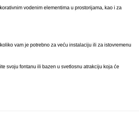
korativnim vodenim elementima u prostorijama, kao i za
liko vam je potrebno za veću instalaciju ili za istovremenu
 svoju fontanu ili bazen u svetlosnu atrakciju koja će