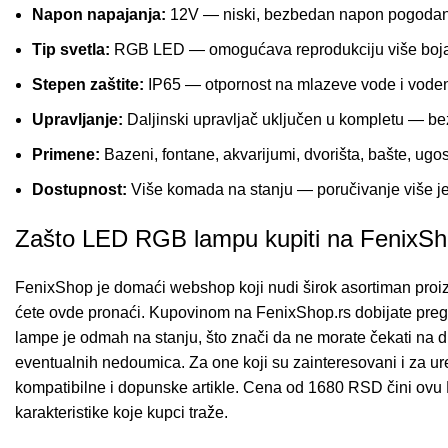
Napon napajanja:
12V — niski, bezbedan napon pogodan 
Tip svetla:
RGB LED — omogućava reprodukciju više boja i
Stepen zaštite:
IP65 — otpornost na mlazeve vode i voden
Upravljanje:
Daljinski upravljač uključen u kompletu — be
Primene:
Bazeni, fontane, akvarijumi, dvorišta, bašte, ugost
Dostupnost:
Više komada na stanju — poručivanje više j
Zašto LED RGB lampu kupiti na FenixS
FenixShop je domaći webshop koji nudi širok asortiman proiz
ćete ovde pronaći. Kupovinom na FenixShop.rs dobijate pregle
lampe je odmah na stanju, što znači da ne morate čekati na di
eventualnih nedoumica. Za one koji su zainteresovani i za ure
kompatibilne i dopunske artikle. Cena od 1680 RSD čini ovu 
karakteristike koje kupci traže.