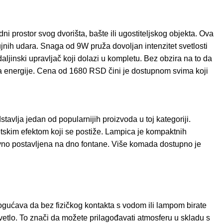
i prostor svog dvorišta, bašte ili ugostiteljskog objekta. Ova
nih udara. Snaga od 9W pruža dovoljan intenzitet svetlosti
aljinski upravljač koji dolazi u kompletu. Bez obzira na to da
nja energije. Cena od 1680 RSD čini je dostupnom svima koji
vlja jedan od popularnijih proizvoda u toj kategoriji.
etskim efektom koji se postiže. Lampica je kompaktnih
tavno postavljena na dno fontane. Više komada dostupno je
ućava da bez fizičkog kontakta s vodom ili lampom birate
o svetlo. To znači da možete prilagođavati atmosferu u skladu s