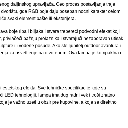
oženog daljinskog upravljača. Ceo proces postavljanja traje
 dvorištu, gde RGB boje daju poseban nocni karakter celom
tiče svaki element bašte ili eksterijera.
boje riba i biljaka i stvara trepereći podvodni efekat koji
 privlačeći pažnju prolaznika i stvarajući nezaboravan utisak
ture ili vodene posude. Ako ste ljubitelj outdoor avantura i
ešenja za osvetljenje na otvorenom. Ova lampa je kompaktna i
 estetskog efekta. Sve tehničke specifikacije koje su
i LED tehnologiji, lampa ima dug radni vek i troši znatno
oje je važno uzeti u obzir pre kupovine, a koje se direktno