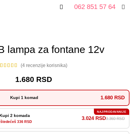
062 851 57 64
 lampa za fontane 12v
(
4
recenzije korisnika)
1.680
RSD
1.680 RSD
Kupi 1 komad
NAJPRODAVANIJE
Kupi 2 komada
3.024 RSD
3.360 RSD
štedećeš 336 RSD