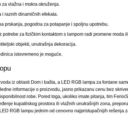
za vlažna i mokra okruženja.
 raznih dinamičnih efekata.
a prskanja, pogodna za potapanje i spoljnu upotrebu.
z potrebe za fizičkim kontaktom s lampom radi promene moda ili
iteljski objekti, unutrašnja dekoracija.
edinica istovremeno je moguće.
hopu
voda iz oblasti
Dom i bašta
, a LED RGB lampa za fontane samo j
dne informacije o proizvodu, jasno prikazanu cenu bez skrivenih
sponibilnost robe. Pored toga, ukoliko imate pitanja, tim Fenix
đenje kupatilskog prostora ili vlažnih unutrašnjih zona, prepor
LED RGB lampu jednim od cenovno najpristupačnijih rešenja za 