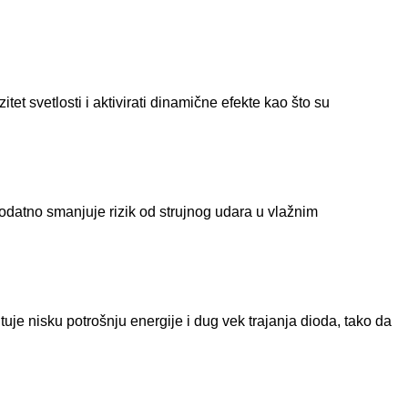
t svetlosti i aktivirati dinamične efekte kao što su
dodatno smanjuje rizik od strujnog udara u vlažnim
e nisku potrošnju energije i dug vek trajanja dioda, tako da