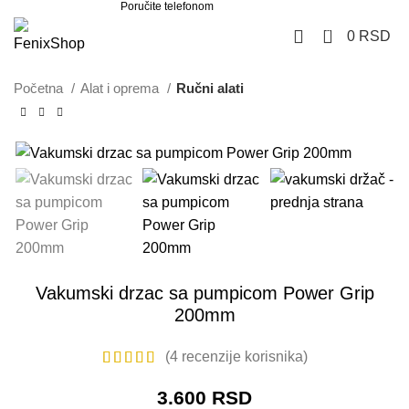
Poručite telefonom
062 851 57 64
0
0
RSD
Početna
Alat i oprema
Ručni alati
Vakumski drzac sa pumpicom Power Grip
200mm
(
4
recenzije korisnika)
3.600
RSD