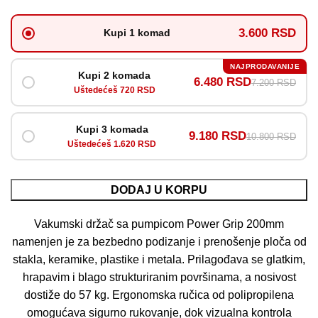
3.600 RSD
Kupi 1 komad
NAJPRODAVANIJE
Kupi 2 komada
6.480 RSD
7.200 RSD
Uštedećeš 720 RSD
Kupi 3 komada
9.180 RSD
10.800 RSD
Uštedećeš 1.620 RSD
DODAJ U KORPU
Vakumski držač sa pumpicom Power Grip 200mm
namenjen je za bezbedno podizanje i prenošenje ploča od
stakla, keramike, plastike i metala. Prilagođava se glatkim,
hrapavim i blago strukturiranim površinama, a nosivost
dostiže do 57 kg. Ergonomska ručica od polipropilena
omogućava sigurno rukovanje, dok vizualna kontrola