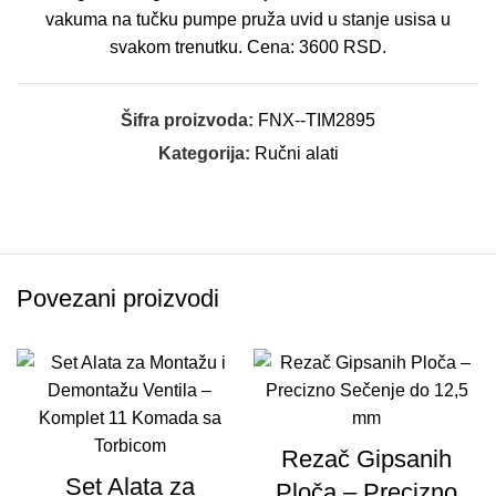
vakuma na tučku pumpe pruža uvid u stanje usisa u
svakom trenutku. Cena: 3600 RSD.
Šifra proizvoda:
FNX--TIM2895
Kategorija:
Ručni alati
Povezani proizvodi
Rezač Gipsanih
Set Alata za
Ploča – Precizno