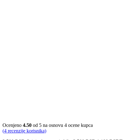
-52%
Ocenjeno
4.50
od 5 na osnovu
4
ocene kupca
(
4
recenzije korisnika)