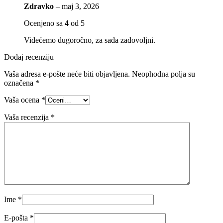
Zdravko
–
maj 3, 2026
Ocenjeno sa
4
od 5
Videćemo dugoročno, za sada zadovoljni.
Dodaj recenziju
Vaša adresa e-pošte neće biti objavljena.
Neophodna polja su
označena
*
Vaša ocena
*
Vaša recenzija
*
Ime
*
E-pošta
*