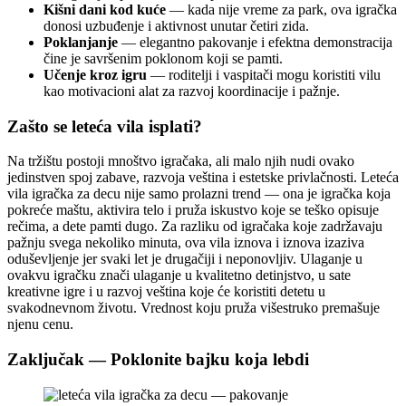
Kišni dani kod kuće
— kada nije vreme za park, ova igračka
donosi uzbuđenje i aktivnost unutar četiri zida.
Poklanjanje
— elegantno pakovanje i efektna demonstracija
čine je savršenim poklonom koji se pamti.
Učenje kroz igru
— roditelji i vaspitači mogu koristiti vilu
kao motivacioni alat za razvoj koordinacije i pažnje.
Zašto se leteća vila isplati?
Na tržištu postoji mnoštvo igračaka, ali malo njih nudi ovako
jedinstven spoj zabave, razvoja veština i estetske privlačnosti. Leteća
vila igračka za decu nije samo prolazni trend — ona je igračka koja
pokreće maštu, aktivira telo i pruža iskustvo koje se teško opisuje
rečima, a dete pamti dugo. Za razliku od igračaka koje zadržavaju
pažnju svega nekoliko minuta, ova vila iznova i iznova izaziva
oduševljenje jer svaki let je drugačiji i neponovljiv. Ulaganje u
ovakvu igračku znači ulaganje u kvalitetno detinjstvo, u sate
kreativne igre i u razvoj veština koje će koristiti detetu u
svakodnevnom životu. Vrednost koju pruža višestruko premašuje
njenu cenu.
Zaključak — Poklonite bajku koja lebdi