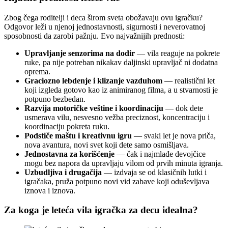
Zbog čega roditelji i deca širom sveta obožavaju ovu igračku?
Odgovor leži u njenoj jednostavnosti, sigurnosti i neverovatnoj
sposobnosti da zarobi pažnju. Evo najvažnijih prednosti:
Upravljanje senzorima na dodir
— vila reaguje na pokrete
ruke, pa nije potreban nikakav daljinski upravljač ni dodatna
oprema.
Graciozno lebdenje i klizanje vazduhom
— realistični let
koji izgleda gotovo kao iz animiranog filma, a u stvarnosti je
potpuno bezbedan.
Razvija motoričke veštine i koordinaciju
— dok dete
usmerava vilu, nesvesno vežba preciznost, koncentraciju i
koordinaciju pokreta ruku.
Podstiče maštu i kreativnu igru
— svaki let je nova priča,
nova avantura, novi svet koji dete samo osmišljava.
Jednostavna za korišćenje
— čak i najmlađe devojčice
mogu bez napora da upravljaju vilom od prvih minuta igranja.
Uzbudljiva i drugačija
— izdvaja se od klasičnih lutki i
igračaka, pruža potpuno novi vid zabave koji oduševljava
iznova i iznova.
Za koga je leteća vila igračka za decu idealna?