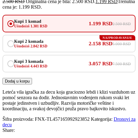
2.500
RSD
Originalna cena je bila: 2.500 RSD.
1.199
RSD
Trenutna
cena je: 1.199 RSD.
Kupi 1 komad
1.199 RSD
2.500 RSD
Uštedećeš 1.301 RSD
NAJPRODAVANIJE
Kupi 2 komada
2.158 RSD
5.000 RSD
Uštedećeš 2.842 RSD
Kupi 3 komada
3.057 RSD
7.500 RSD
Uštedećeš 4.443 RSD
Dodaj u korpu
Leteća vila igračka za decu koja graciozno lebdi i klizi vazduhom uz
pomoć senzora na dodir. Jednostavnim vođenjem rukom svaki let
postaje jedinstven i uzbudljiv. Razvija motoričke veštine i
koordinaciju, a svakoj devojčici pruža pravo bajkovito iskustvo.
Šifra proizvoda:
FNX-TL457165992923852
Kategorija:
Dronovi za
decu
Share: