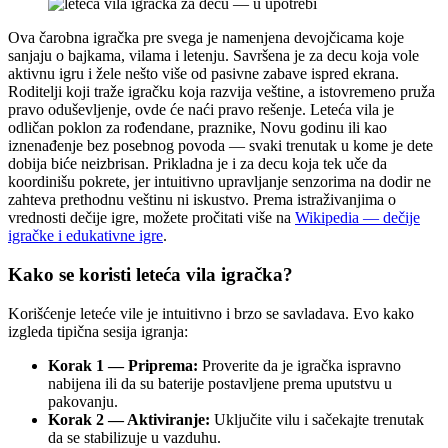
Ova čarobna igračka pre svega je namenjena devojčicama koje
sanjaju o bajkama, vilama i letenju. Savršena je za decu koja vole
aktivnu igru i žele nešto više od pasivne zabave ispred ekrana.
Roditelji koji traže igračku koja razvija veštine, a istovremeno pruža
pravo oduševljenje, ovde će naći pravo rešenje. Leteća vila je
odličan poklon za rođendane, praznike, Novu godinu ili kao
iznenađenje bez posebnog povoda — svaki trenutak u kome je dete
dobija biće neizbrisan. Prikladna je i za decu koja tek uče da
koordinišu pokrete, jer intuitivno upravljanje senzorima na dodir ne
zahteva prethodnu veštinu ni iskustvo. Prema istraživanjima o
vrednosti dečije igre, možete pročitati više na
Wikipedia — dečije
igračke i edukativne igre
.
Kako se koristi leteća vila igračka?
Korišćenje leteće vile je intuitivno i brzo se savladava. Evo kako
izgleda tipična sesija igranja:
Korak 1 — Priprema:
Proverite da je igračka ispravno
nabijena ili da su baterije postavljene prema uputstvu u
pakovanju.
Korak 2 — Aktiviranje:
Uključite vilu i sačekajte trenutak
da se stabilizuje u vazduhu.