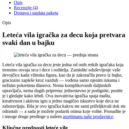
Opis
Recenzije (4)
Dostava i naplata paketa
Opis
Leteća vila igračka za decu koja pretvara
svaki dan u bajku
Leteća vila igračka za decu jeste jedna od onih retkih igračaka koja
trenutno osvaja srca i dece i roditelja. Zamislite oduševljenje vaše
devojčice kada vilinska figura, kao da je zakoračila pravo iz bajke,
graciozno zapleše kroz vazduh — vođena samo njenim rukama i
nežnim pokretima dlanova. Nema komplikovanih daljinskih
upravljača, nema dugih priprema: jednostavno je podignite, pustite
je i gledajte kako lebdi. Ova inovativna igračka spaja maštu,
kreativnost i aktivnu igru u jedno magično iskustvo koje deca ne
zaboravljaju. Bila je ovo igračka kakvu ste sami priželjkivali dok ste
odrastali — a sada je možete podariti onima koje volite. Pronađite je
i mnoge druge predloge u našem
asortimanu naše prodavnice
.
Ključne prednosti leteće vile