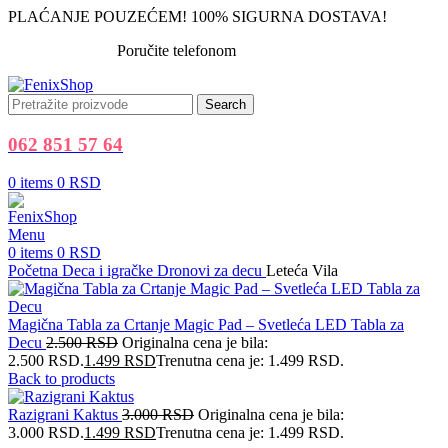
PLAĆANJE POUZEĆEM! 100% SIGURNA DOSTAVA!
Poručite telefonom
062 851 57 64
Search
062 851 57 64
0
items
0
RSD
Menu
0
items
0
RSD
Početna
Deca i igračke
Dronovi za decu
Leteća Vila
Magična Tabla za Crtanje Magic Pad – Svetleća LED Tabla za
Decu
2.500
RSD
Originalna cena je bila:
2.500 RSD.
1.499
RSD
Trenutna cena je: 1.499 RSD.
Back to products
Razigrani Kaktus
3.000
RSD
Originalna cena je bila:
3.000 RSD.
1.499
RSD
Trenutna cena je: 1.499 RSD.