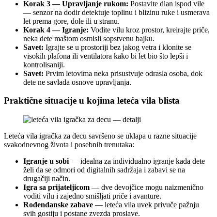
Korak 3 — Upravljanje rukom:
Postavite dlan ispod vile
— senzor na dodir detektuje toplinu i blizinu ruke i usmerava
let prema gore, dole ili u stranu.
Korak 4 — Igranje:
Vodite vilu kroz prostor, kreirajte priče,
neka dete maštom osmisli sopstvenu bajku.
Savet:
Igrajte se u prostoriji bez jakog vetra i klonite se
visokih plafona ili ventilatora kako bi let bio što lepši i
kontrolisaniji.
Savet:
Prvim letovima neka prisustvuje odrasla osoba, dok
dete ne savlada osnove upravljanja.
Praktične situacije u kojima leteća vila blista
Leteća vila igračka za decu savršeno se uklapa u razne situacije
svakodnevnog života i posebnih trenutaka:
Igranje u sobi
— idealna za individualno igranje kada dete
želi da se odmori od digitalnih sadržaja i zabavi se na
drugačiji način.
Igra sa prijateljicom
— dve devojčice mogu naizmenično
voditi vilu i zajedno smišljati priče i avanture.
Rođendanske zabave
— leteća vila uvek privuče pažnju
svih gostiju i postane zvezda proslave.