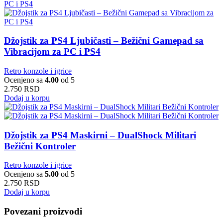
Džojstik za PS4 Ljubičasti – Bežični Gamepad sa
Vibracijom za PC i PS4
Retro konzole i igrice
Ocenjeno sa
4.00
od 5
2.750
RSD
Dodaj u korpu
Džojstik za PS4 Maskirni – DualShock Militari
Bežični Kontroler
Retro konzole i igrice
Ocenjeno sa
5.00
od 5
2.750
RSD
Dodaj u korpu
Povezani proizvodi