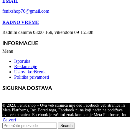
EMAIL
fenixshop76@gmail.com
RADNO VREME
Radnim danima 08:00-16h, vikendom 09-15:30h
INFORMACIJE
Menu
Isporuka
Reklamacije
Uslovi korišćenja
Politika privatnosti
SIGURNA DOSTAVA
© 2023, Fenix shop – Ova veb stranica nije deo Facebook veb stranice ili
Meta Platforms, Inc. Pored toga, Facebook ni na koji način ne podržava
ovu veb stranicu. Facebook je zaštitni znak kompanije Meta Platforms, Inc.
Zatvori
Search