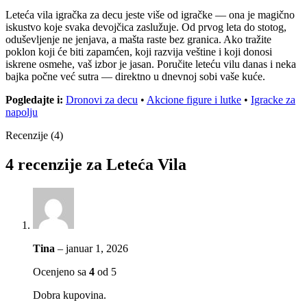
Leteća vila igračka za decu jeste više od igračke — ona je magično
iskustvo koje svaka devojčica zaslužuje. Od prvog leta do stotog,
oduševljenje ne jenjava, a mašta raste bez granica. Ako tražite
poklon koji će biti zapamćen, koji razvija veštine i koji donosi
iskrene osmehe, vaš izbor je jasan. Poručite letеću vilu danas i neka
bajka počne već sutra — direktno u dnevnoj sobi vaše kuće.
Pogledajte i:
Dronovi za decu
•
Akcione figure i lutke
•
Igracke za
napolju
Recenzije (4)
4 recenzije za
Leteća Vila
Tina
–
januar 1, 2026
Ocenjeno sa
4
od 5
Dobra kupovina.