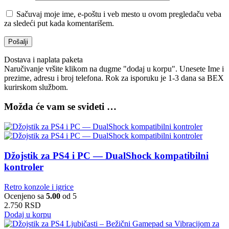
Sačuvaj moje ime, e-poštu i veb mesto u ovom pregledaču veba
za sledeći put kada komentarišem.
Dostava i naplata paketa
Naručivanje vršite klikom na dugme "dodaj u korpu". Unesete Ime i
prezime, adresu i broj telefona. Rok za isporuku je 1-3 dana sa BEX
kurirskom službom.
Možda će vam se svideti …
Džojstik za PS4 i PC — DualShock kompatibilni
kontroler
Retro konzole i igrice
Ocenjeno sa
5.00
od 5
2.750
RSD
Dodaj u korpu