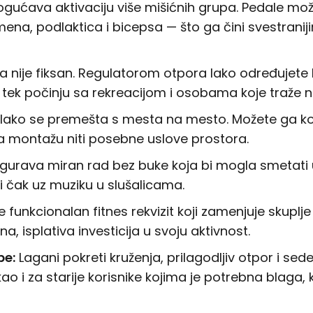
ćava aktivaciju više mišićnih grupa. Pedale možet
amena, podlaktica i bicepsa — što ga čini svestran
a nije fiksan. Regulatorom otpora lako određujete ko
k počinju sa rekreacijom i osobama koje traže neš
l lako se premešta s mesta na mesto. Možete ga kori
eva montažu niti posebne uslove prostora.
igurava miran rad bez buke koja bi mogla smetati 
li čak uz muziku u slušalicama.
 funkcionalan fitnes rekvizit koji zamenjuje skuplj
 isplativa investicija u svoju aktivnost.
be:
Lagani pokreti kruženja, prilagodljiv otpor i sed
o i za starije korisnike kojima je potrebna blaga, k