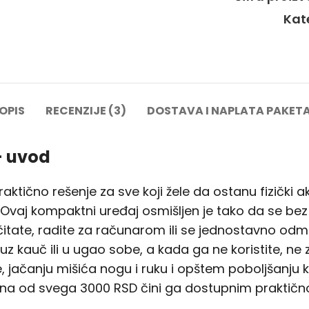
Kat
OPIS
RECENZIJE (3)
DOSTAVA I NAPLATA PAKET
— uvod
praktično rešenje za sve koji žele da ostanu fizički
r. Ovaj kompaktni uređaj osmišljen je tako da se b
 čitate, radite za računarom ili se jednostavno odma
 uz kauč ili u ugao sobe, a kada ga ne koristite, 
jačanju mišića nogu i ruku i opštem poboljšanju kond
ena od svega 3000 RSD čini ga dostupnim praktič