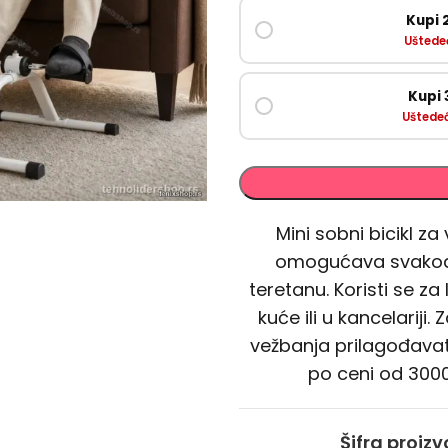
Kupi
Uštede
Kupi
Uštedeć
Mini sobni bicikl z
omogućava svakodne
teretanu. Koristi se za
kuće ili u kancelariji
vežbanja prilagođav
po ceni od 3000
Šifra proiz