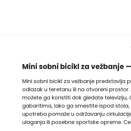
Mini sobni bicikl za vežbanje 
Mini sobni bicikl za vežbanje predstavlja 
odlazak u teretanu ili na otvoreni prosto
možete ga koristiti dok gledate televiziju,
gabaritima, lako ga smestite ispod stola,
upotreba pomaže u održavanju cirkulacije, 
ulaganja ili posebne sportske opreme. C