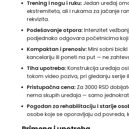
Trening i nogu i ruku:
Jedan uređaj omogu
ekstremiteta, ali i rukama za jačanje r
rekvizita.
Podešavanje otpora:
Intenzitet vežbanj
podjednako odgovara početnicima koji te
Kompaktan i prenosiv:
Mini sobni bicik
kancelariju ili poneti na put — ne zaht
Tiha upotreba:
Konstrukcija uređaja os
tokom video poziva, pri gledanju serije i
Pristupačna cena:
Za 3000 RSD dobijate
nema skupih uređaja — samo jednokratna,
Pogodan za rehabilitaciju i starije oso
osobe koje se oporavljaju od povreda, ka
Primena i upotreba