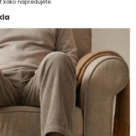
t kako napredujete.
kla