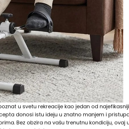
znat u svetu rekreacije kao jedan od najefikasniji
ncepta donosi istu ideju u znatno manjem i prist
ima. Bez obzira na vašu trenutnu kondiciju, ovaj 