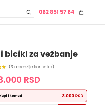
062 851 57 64
i bicikl za vežbanje
(
3
recenzije korisnika)
3.000
RSD
3.000 RSD
Kupi 1 komad