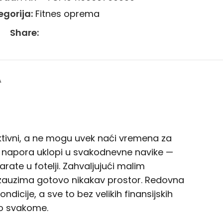
egorija:
Fitnes oprema
Share:
A
 aktivni, a ne mogu uvek naći vremena za
ez napora uklopi u svakodnevne navike —
rate u fotelji. Zahvaljujući malim
ne zauzima gotovo nikakav prostor. Redovna
icije, a sve to bez velikih finansijskih
no svakome.