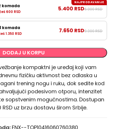
NAJPRODAVANIJE
 2 komada
5.400 RSD
6.000 RSD
ćeš 600 RSD
 3 komada
7.650 RSD
9.000 RSD
eš 1.350 RSD
DODAJ U KORPU
a vežbanje kompaktni je uređaj koji vam
vnu fizičku aktivnost bez odlaska u
 lagani trening nogu i ruku, dok sedite kod
. Zahvaljujući podesivom otporu, intenzitet
ate sopstvenim mogućnostima. Dostupan
 RSD uz brzu dostavu širom Srbije.
voda:
FNX--TOP10416060760380