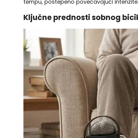
tempu, postepeno povećavajući intenzite
Ključne prednosti sobnog bici