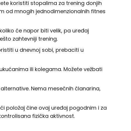
e koristiti stopalima za trening donjih
ijim od mnogih jednodimenzionalnih fitnes
liko će napor biti velik, pa uređaj
to zahtevniji trening.
stiti u dnevnoj sobi, prebaciti u
ukućanima ili kolegama. Možete vežbati
e alternative. Nema mesečnih članarina,
eći položaj čine ovaj uređaj pogodnim i za
ontrolisana fizička aktivnost.