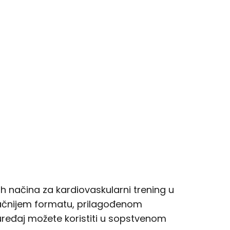
h načina za kardiovaskularni trening u
upačnijem formatu, prilagođenom
uređaj možete koristiti u sopstvenom