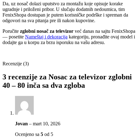
Da, uz nosač dolazi uputstvo za montažu koje opisuje korake
ugradnje i priloženi pribor. U slučaju dodatnih nedoumica, tim
FenixShopa dostupan je putem korisničke podrške i spreman da
odgovori na sva pitanja pre ili nakon kupovine.
Poručite
zglobni nosač za televizor
već danas na sajtu FenixShopa
— posetite
Nameštaj i dekoracija
kategoriju, pronađite ovaj model i
dodajte ga u korpu za brzu isporuku na vašu adresu.
Recenzije (3)
3 recenzije za
Nosac za televizor zglobni
40 – 80 inča sa dva zgloba
Jovan
–
mart 10, 2026
Ocenjeno sa
5
od 5