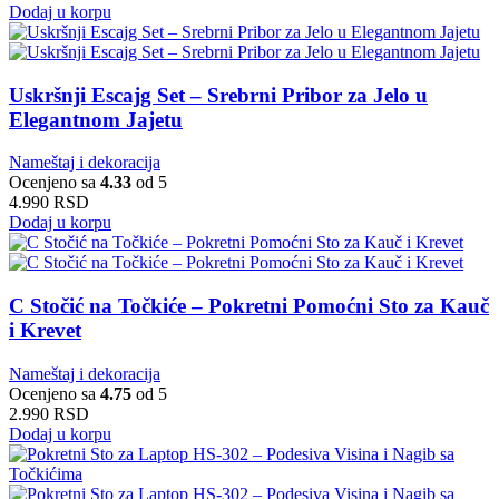
Dodaj u korpu
Uskršnji Escajg Set – Srebrni Pribor za Jelo u
Elegantnom Jajetu
Nameštaj i dekoracija
Ocenjeno sa
4.33
od 5
4.990
RSD
Dodaj u korpu
C Stočić na Točkiće – Pokretni Pomoćni Sto za Kauč
i Krevet
Nameštaj i dekoracija
Ocenjeno sa
4.75
od 5
2.990
RSD
Dodaj u korpu