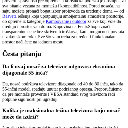
proveru ispravnosti pre otpreme, a korisnička podrška je dostupna za
sva pitanja vezana za montažu i kompatibilnost. Pored nosača, na
sajtu možete pronaći bogat izbor proizvoda za uređenje doma — od
Rasveta
rešenja koja upotpunjuju ambijentalnu atmosferu prostorije,
do opreme iz kategorije
Kampovanje i outdoor
za sve koji vole da
uređuju i prostor van doma. Kupovina na FenixShopu znači
transparentne cene bez skrivenih troškova, kao i mogućnost povrata
u zakonskom roku. Sve što vam treba za uređen i funkcionalan
prostor naći ćete na jednom mestu.
Česta pitanja
Da li ovaj nosač za televizor odgovara ekranima
dijagonale 55 inča?
Da, nosač podržava televizore dijagonale od 40 do 80 inča, tako da
55-inčni modeli spadaju unutar podržanog opsega. Preporučujemo
da pre montaže proverite i VESA standard svog televizora radi
potpune sigurnosti pri ugradnji.
Kolika je maksimalna težina televizora koju nosač
može da izdrži?
Nosač za televizor projektovan je za maksimalnu nosivost do 40