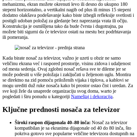
mehanizmu, ekran možete okrenuti levo ili desno do ukupno 180
stepeni horizontalno, a vertikalni nagib od plus ili minus 15 stepeni
dodatno olakšava podešavanje kako biste izbegli refleksije svetlosti i
postigli udoban položaj za gledanje bez naprezanja vrata ili očiju.
Konstrukcija je osmišljena tako da bude čvrsta i dugotrajna, pa
možete biti sigurni da će televizor ostati na mestu bez podrhtavanja
ili pomeranja.
Kada birate nosač za televizor, važno je uzeti u obzir ne samo
veličinu ekrana već i raspored prostorije, visinu zidova i udaljenost
od mesta sedenja. Ovaj zglobni nosač rešava sve te dileme jer se
može podesiti u više položaja i zaključati u željenom uglu. Montira
se direktno na zid pomoću priloženih vijaka i tiplova, a kablovi se
mogu urediti duž ruke nosača kako bi prostor ostao čist i uredan. Za
sve koji žele da unaprede organizaciju svog doma, warto je
pogledati i širu ponudu u kategoriji
Nameštaj i dekoracija
.
Ključne prednosti nosača za televizor
Široki raspon dijagonala 40–80 inča:
Nosač za televizor
kompatibilan je sa ekranima dijagonale od 40 do 80 inča, što
pokriva gotovo sve popularne veličine televizora dostupnih na