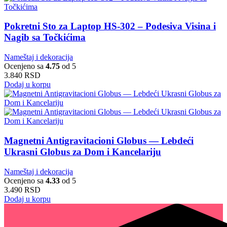
Pokretni Sto za Laptop HS-302 – Podesiva Visina i
Nagib sa Točkićima
Nameštaj i dekoracija
Ocenjeno sa
4.75
od 5
3.840
RSD
Dodaj u korpu
Magnetni Antigravitacioni Globus — Lebdeći
Ukrasni Globus za Dom i Kancelariju
Nameštaj i dekoracija
Ocenjeno sa
4.33
od 5
3.490
RSD
Dodaj u korpu