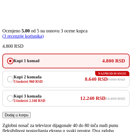
Ocenjeno
5.00
od 5 na osnovu
3
ocene kupca
(
3
recenzije korisnika)
4.800
RSD
4.800 RSD
Kupi 1 komad
NAJPRODAVANIJE
Kupi 2 komada
8.640 RSD
9.600 RSD
Uštedećeš 960 RSD
Kupi 3 komada
12.240 RSD
14.400 RSD
Uštedećeš 2.160 RSD
Dodaj u korpu
Zglobni nosač za televizor dijagonale 40 do 80 inča nudi punu
fleksibilnost postavljanja ekrana u svaki prostor. Dva zgloba