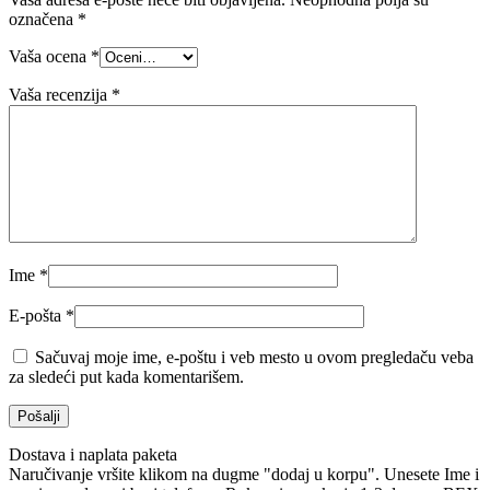
označena
*
Vaša ocena
*
Vaša recenzija
*
Ime
*
E-pošta
*
Sačuvaj moje ime, e-poštu i veb mesto u ovom pregledaču veba
za sledeći put kada komentarišem.
Dostava i naplata paketa
Naručivanje vršite klikom na dugme "dodaj u korpu". Unesete Ime i