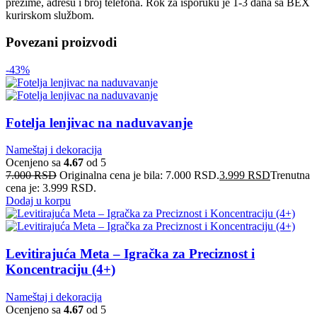
prezime, adresu i broj telefona. Rok za isporuku je 1-3 dana sa BEX
kurirskom službom.
Povezani proizvodi
-43%
Fotelja lenjivac na naduvavanje
Nameštaj i dekoracija
Ocenjeno sa
4.67
od 5
7.000
RSD
Originalna cena je bila: 7.000 RSD.
3.999
RSD
Trenutna
cena je: 3.999 RSD.
Dodaj u korpu
Levitirajuća Meta – Igračka za Preciznost i
Koncentraciju (4+)
Nameštaj i dekoracija
Ocenjeno sa
4.67
od 5