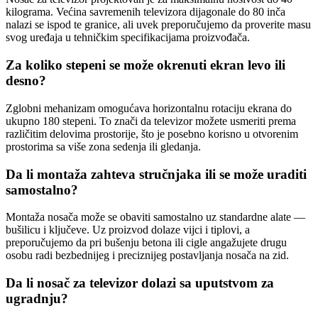
kilograma. Većina savremenih televizora dijagonale do 80 inča
nalazi se ispod te granice, ali uvek preporučujemo da proverite masu
svog uređaja u tehničkim specifikacijama proizvođača.
Za koliko stepeni se može okrenuti ekran levo ili
desno?
Zglobni mehanizam omogućava horizontalnu rotaciju ekrana do
ukupno 180 stepeni. To znači da televizor možete usmeriti prema
različitim delovima prostorije, što je posebno korisno u otvorenim
prostorima sa više zona sedenja ili gledanja.
Da li montaža zahteva stručnjaka ili se može uraditi
samostalno?
Montaža nosača može se obaviti samostalno uz standardne alate —
bušilicu i ključeve. Uz proizvod dolaze vijci i tiplovi, a
preporučujemo da pri bušenju betona ili cigle angažujete drugu
osobu radi bezbednijeg i preciznijeg postavljanja nosača na zid.
Da li nosač za televizor dolazi sa uputstvom za
ugradnju?