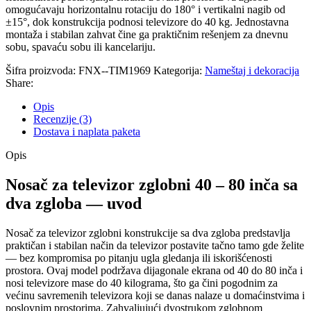
omogućavaju horizontalnu rotaciju do 180° i vertikalni nagib od
±15°, dok konstrukcija podnosi televizore do 40 kg. Jednostavna
montaža i stabilan zahvat čine ga praktičnim rešenjem za dnevnu
sobu, spavaću sobu ili kancelariju.
Šifra proizvoda:
FNX--TIM1969
Kategorija:
Nameštaj i dekoracija
Share:
Opis
Recenzije (3)
Dostava i naplata paketa
Opis
Nosač za televizor zglobni 40 – 80 inča sa
dva zgloba — uvod
Nosač za televizor zglobni konstrukcije sa dva zgloba predstavlja
praktičan i stabilan način da televizor postavite tačno tamo gde želite
— bez kompromisa po pitanju ugla gledanja ili iskorišćenosti
prostora. Ovaj model podržava dijagonale ekrana od 40 do 80 inča i
nosi televizore mase do 40 kilograma, što ga čini pogodnim za
većinu savremenih televizora koji se danas nalaze u domaćinstvima i
poslovnim prostorima. Zahvaljujući dvostrukom zglobnom