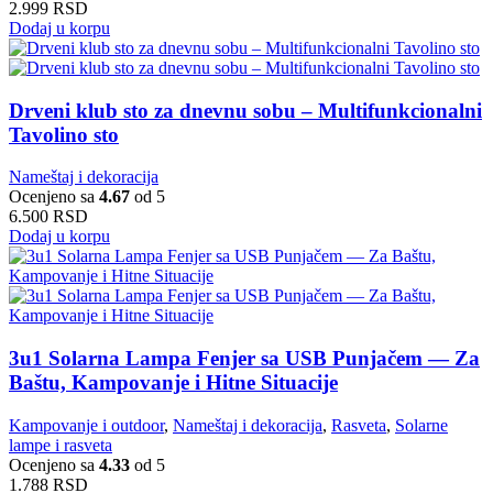
2.999
RSD
Dodaj u korpu
Drveni klub sto za dnevnu sobu – Multifunkcionalni
Tavolino sto
Nameštaj i dekoracija
Ocenjeno sa
4.67
od 5
6.500
RSD
Dodaj u korpu
3u1 Solarna Lampa Fenjer sa USB Punjačem — Za
Baštu, Kampovanje i Hitne Situacije
Kampovanje i outdoor
,
Nameštaj i dekoracija
,
Rasveta
,
Solarne
lampe i rasveta
Ocenjeno sa
4.33
od 5
1.788
RSD