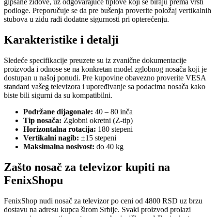
gipsane zidove, uz odgovarajuće tiplove koji se biraju prema vrsti
podloge. Preporučuje se da pre bušenja proverite položaj vertikalnih
stubova u zidu radi dodatne sigurnosti pri opterećenju.
Karakteristike i detalji
Sledeće specifikacije preuzete su iz zvanične dokumentacije
proizvoda i odnose se na konkretan model zglobnog nosača koji je
dostupan u našoj ponudi. Pre kupovine obavezno proverite VESA
standard vašeg televizora i upoređivanje sa podacima nosača kako
biste bili sigurni da su kompatibilni.
Podržane dijagonale:
40 – 80 inča
Tip nosača:
Zglobni okretni (Z-tip)
Horizontalna rotacija:
180 stepeni
Vertikalni nagib:
±15 stepeni
Maksimalna nosivost:
do 40 kg
Zašto nosač za televizor kupiti na
FenixShopu
FenixShop nudi nosač za televizor po ceni od 4800 RSD uz brzu
dostavu na adresu kupca širom Srbije. Svaki proizvod prolazi