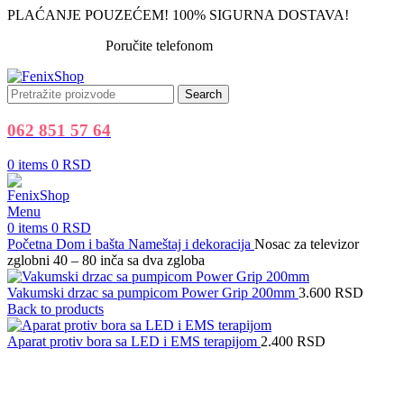
PLAĆANJE POUZEĆEM! 100% SIGURNA DOSTAVA!
Poručite telefonom
062 851 57 64
Search
062 851 57 64
0
items
0
RSD
Menu
0
items
0
RSD
Početna
Dom i bašta
Nameštaj i dekoracija
Nosac za televizor
zglobni 40 – 80 inča sa dva zgloba
Vakumski drzac sa pumpicom Power Grip 200mm
3.600
RSD
Back to products
Aparat protiv bora sa LED i EMS terapijom
2.400
RSD