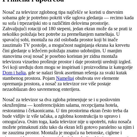
Nosač za televizor zglobnog tipa najčešće se koristi u dnevnim
sobama gde je potrebno pokriti više uglova gledanja — recimo kada
su sofa i trpezarijski sto u različitim delovima prostorije.
Zahvaljujući rotaciji od 180 stepeni, jedan ekran može da se prati iz
nekoliko položaja bez potrebe za premeštanjem nameštaja. U
spavaćoj sobi, montaža na zid oslobađa prostor koji bi inače
zauzimalo TV postolje, a mogućnost naginjanja ekrana ka krevetu
čini gledanje u ležećem položaju znatno udobnijim. U manjim
stanovima ovaj nosač je posebno koristan jer zidna montaža
televizora vizuelno proširuje prostor i daje prostoriji uredniji izgled.
Svi koji uređuju dom mogu se inspirisati i proizvodima iz kategorije
Dom i bašta
, gde se nalazi širok asortiman rešenja za svaki kutak
stambenog prostora. Pojam
Nameštaj
obuhvata sve elemente
opremanja prostora, a nosač za televizor sve više postaje
nezaobilazan deo savremenog enterijera.
Nosač za televizor sa dva zgloba primenjuje se i u poslovnim
okruženjima — konferencijskim salama, recepcijama hotela,
restoranima i čekaonicama. U tim prostorima ekran često treba da
bude vidljiv iz više tačaka, a zglobna konstrukcija to upravo i
omogućava. Osim toga, kada televizor nije u upotrebi, ruku nosača
možete primaknuti zidu tako da ekran leži gotovo paralelno sa njim i
ne zauzima prostor. Montaža je moguća na betonske, ciglene i