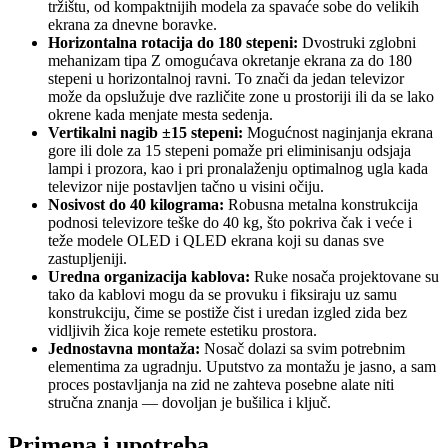
tržištu, od kompaktnijih modela za spavaće sobe do velikih
ekrana za dnevne boravke.
Horizontalna rotacija do 180 stepeni:
Dvostruki zglobni
mehanizam tipa Z omogućava okretanje ekrana za do 180
stepeni u horizontalnoj ravni. To znači da jedan televizor
može da opslužuje dve različite zone u prostoriji ili da se lako
okrene kada menjate mesta sedenja.
Vertikalni nagib ±15 stepeni:
Mogućnost naginjanja ekrana
gore ili dole za 15 stepeni pomaže pri eliminisanju odsjaja
lampi i prozora, kao i pri pronalaženju optimalnog ugla kada
televizor nije postavljen tačno u visini očiju.
Nosivost do 40 kilograma:
Robusna metalna konstrukcija
podnosi televizore teške do 40 kg, što pokriva čak i veće i
teže modele OLED i QLED ekrana koji su danas sve
zastupljeniji.
Uredna organizacija kablova:
Ruke nosača projektovane su
tako da kablovi mogu da se provuku i fiksiraju uz samu
konstrukciju, čime se postiže čist i uredan izgled zida bez
vidljivih žica koje remete estetiku prostora.
Jednostavna montaža:
Nosač dolazi sa svim potrebnim
elementima za ugradnju. Uputstvo za montažu je jasno, a sam
proces postavljanja na zid ne zahteva posebne alate niti
stručna znanja — dovoljan je bušilica i ključ.
Primena i upotreba