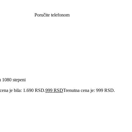
Poručite telefonom
062 851 57 64
u 1080 stepeni
cena je bila: 1.690 RSD.
999
RSD
Trenutna cena je: 999 RSD.