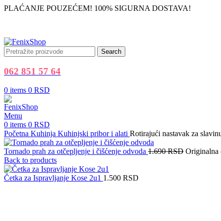
PLAĆANJE POUZEĆEM! 100% SIGURNA DOSTAVA!
Search
062 851 57 64
0
items
0
RSD
Menu
0
items
0
RSD
Početna
Kuhinja
Kuhinjski pribor i alati
Rotirajući nastavak za slavin
Tornado prah za otčepljenje i čišćenje odvoda
1.690
RSD
Originalna 
Back to products
Četka za Ispravljanje Kose 2u1
1.500
RSD
-44%