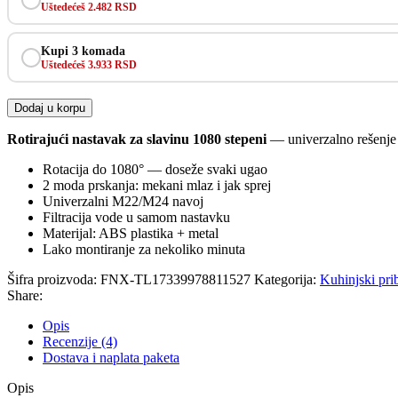
Uštedećeš 2.482 RSD
Kupi 3 komada
Uštedećeš 3.933 RSD
Dodaj u korpu
Rotirajući nastavak za slavinu 1080 stepeni
— univerzalno rešenje 
Rotacija do 1080° — doseže svaki ugao
2 moda prskanja: mekani mlaz i jak sprej
Univerzalni M22/M24 navoj
Filtracija vode u samom nastavku
Materijal: ABS plastika + metal
Lako montiranje za nekoliko minuta
Šifra proizvoda:
FNX-TL17339978811527
Kategorija:
Kuhinjski prib
Share:
Opis
Recenzije (4)
Dostava i naplata paketa
Opis