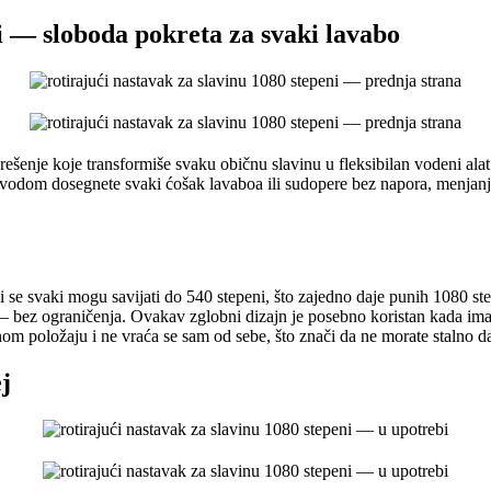
i — sloboda pokreta za svaki lavabo
 rešenje koje transformiše svaku običnu slavinu u fleksibilan vodeni 
vodom dosegnete svaki ćošak lavaboa ili sudopere bez napora, menjanja
se svaki mogu savijati do 540 stepeni, što zajedno daje punih 1080 ste
 — bez ograničenja. Ovakav zglobni dizajn je posebno koristan kada im
nom položaju i ne vraća se sam od sebe, što znači da ne morate stalno d
j