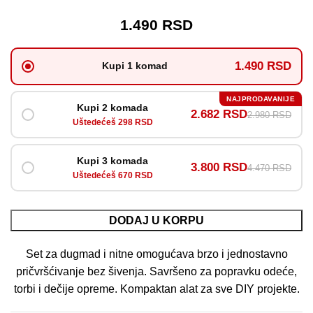
1.490
RSD
1.490 RSD
Kupi 1 komad
NAJPRODAVANIJE
Kupi 2 komada
2.682 RSD
2.980 RSD
Uštedećeš 298 RSD
Kupi 3 komada
3.800 RSD
4.470 RSD
Uštedećeš 670 RSD
DODAJ U KORPU
Set za dugmad i nitne omogućava brzo i jednostavno
pričvršćivanje bez šivenja. Savršeno za popravku odeće,
torbi i dečije opreme. Kompaktan alat za sve DIY projekte.