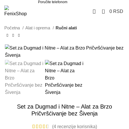
Poručite telefonom
062 851 57 64
0
0
RSD
Početna
Alat i oprema
Ručni alati
Set za Dugmad i Nitne – Alat za Brzo
Pričvršćivanje bez Šivenja
(
4
recenzije korisnika)