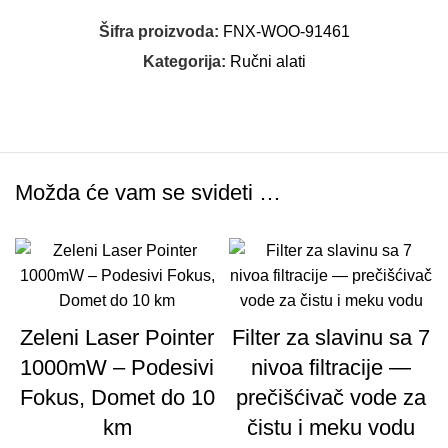
Šifra proizvoda:
FNX-WOO-91461
Kategorija:
Ručni alati
Možda će vam se svideti …
Zeleni Laser Pointer
Filter za slavinu sa 7
1000mW – Podesivi
nivoa filtracije —
Fokus, Domet do 10
prečišćivač vode za
km
čistu i meku vodu