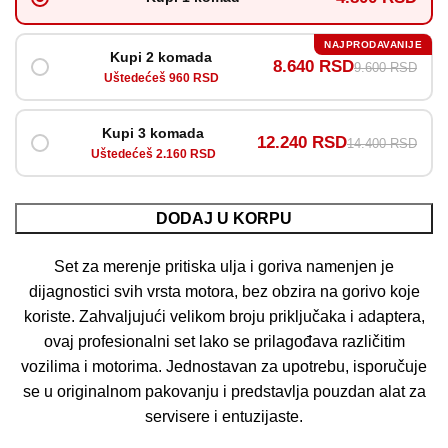
NAJPRODAVANIJE
Kupi 2 komada
8.640 RSD
9.600 RSD
Uštedećeš 960 RSD
Kupi 3 komada
12.240 RSD
14.400 RSD
Uštedećeš 2.160 RSD
DODAJ U KORPU
Set za merenje pritiska ulja i goriva namenjen je
dijagnostici svih vrsta motora, bez obzira na gorivo koje
koriste. Zahvaljujući velikom broju priključaka i adaptera,
ovaj profesionalni set lako se prilagođava različitim
vozilima i motorima. Jednostavan za upotrebu, isporučuje
se u originalnom pakovanju i predstavlja pouzdan alat za
servisere i entuzijaste.