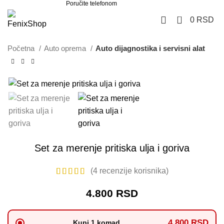
Poručite telefonom
062 851 57 64
0
0
RSD
Početna
Auto oprema
Auto dijagnostika i servisni alat
Set za merenje pritiska ulja i goriva
(
4
recenzije korisnika)
4.800
RSD
4.800 RSD
Kupi 1 komad