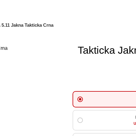
 5.11 Jakna Takticka Crna
Takticka Jak
U