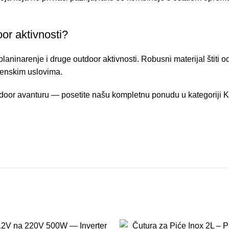
or aktivnosti?
ninarenje i druge outdoor aktivnosti. Robusni materijal štiti od
menskim uslovima.
utdoor avanturu — posetite našu kompletnu ponudu u kategoriji
K