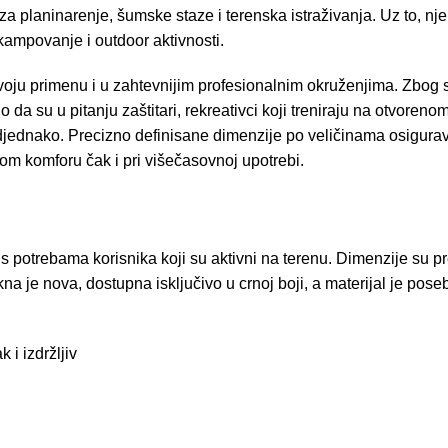
m za planinarenje, šumske staze i terenska istraživanja. Uz to, 
kampovanje i outdoor aktivnosti.
voju primenu i u zahtevnijim profesionalnim okruženjima. Zbog s
a su u pitanju zaštitari, rekreativci koji treniraju na otvorenom il
odjednako. Precizno definisane dimenzije po veličinama osigura
nom komforu čak i pri višečasovnoj upotrebi.
 s potrebama korisnika koji su aktivni na terenu. Dimenzije su 
na je nova, dostupna isključivo u crnoj boji, a materijal je p
i izdržljiv