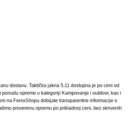
nu dostavu. Taktička jakna 5.11 dostupna je po ceni od
ru ponudu opreme u kategoriji
Kampovanje i outdoor
, kao i
m na FenixShopu dobijate transparentne informacije o
udimo proverenu opremu po prikladnoj ceni, bez skrivenih