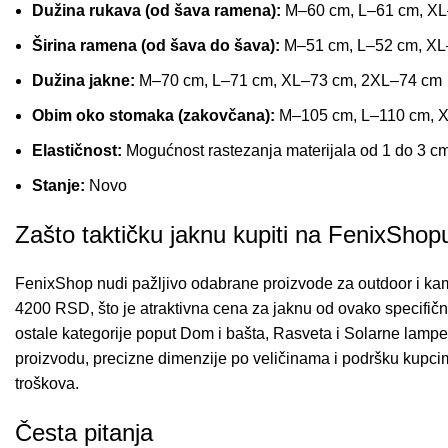
Dužina rukava (od šava ramena):
M–60 cm, L–61 cm, XL
Širina ramena (od šava do šava):
M–51 cm, L–52 cm, XL
Dužina jakne:
M–70 cm, L–71 cm, XL–73 cm, 2XL–74 cm
Obim oko stomaka (zakovčana):
M–105 cm, L–110 cm, 
Elastičnost:
Mogućnost rastezanja materijala od 1 do 3 c
Stanje:
Novo
Zašto taktičku jaknu kupiti na FenixShop
FenixShop nudi pažljivo odabrane proizvode za outdoor i ka
4200 RSD, što je atraktivna cena za jaknu od ovako specifičn
ostale kategorije poput
Dom i bašta
,
Rasveta
i
Solarne lampe 
proizvodu, precizne dimenzije po veličinama i podršku kupci
troškova.
Česta pitanja