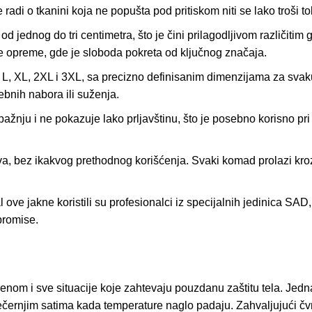
e radi o tkanini koja ne popušta pod pritiskom niti se lako troši
 jednog do tri centimetra, što je čini prilagodljivom različitim 
nje opreme, gde je sloboda pokreta od ključnog značaja.
L, XL, 2XL i 3XL, sa precizno definisanim dimenzijama za svaku
ebnih nabora ili suženja.
pažnju i ne pokazuje lako prljavštinu, što je posebno korisno pr
, bez ikakvog prethodnog korišćenja. Svaki komad prolazi kroz
l ove jakne koristili su profesionalci iz specijalnih jedinica SAD,
promise.
renom i sve situacije koje zahtevaju pouzdanu zaštitu tela. Jed
večernjim satima kada temperature naglo padaju. Zahvaljujući čvr