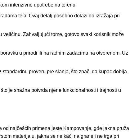
 tokom intenzivne upotrebe na terenu.
građama tela. Ovaj detalj posebno dolazi do izražaja pri
 veličinu. Zahvaljujući tome, gotovo svaki korisnik može
i boravku u prirodi ili na radnim zadacima na otvorenom. Uz
 standardnu proveru pre slanja, što znači da kupac dobija
 što je snažna potvrda njene funkcionalnosti i trajnosti u
na od najčešćih primena jeste
Kampovanje
, gde jakna pruža
stom materijalu, jakna se ne kači na grane i ne trga pri