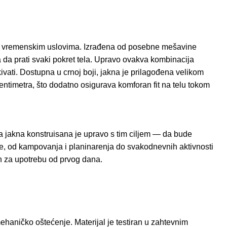
evnim vremenskim uslovima. Izrađena od posebne mešavine
a da prati svaki pokret tela. Upravo ovakva kombinacija
kivati. Dostupna u crnoj boji, jakna je prilagođena velikom
entimetra, što dodatno osigurava komforan fit na telu tokom
ka jakna konstruisana je upravo s tim ciljem — da bude
acije, od kampovanja i planinarenja do svakodnevnih aktivnosti
n za upotrebu od prvog dana.
haničko oštećenje. Materijal je testiran u zahtevnim