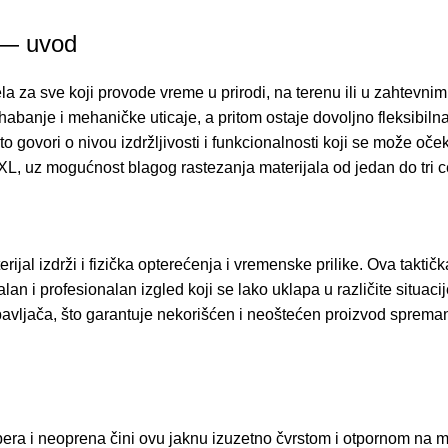
 — uvod
odela za sve koji provode vreme u prirodi, na terenu ili u zaht
habanje i mehaničke uticaje, a pritom ostaje dovoljno fleksibiln
to govori o nivou izdržljivosti i funkcionalnosti koji se može oče
XL, uz mogućnost blagog rastezanja materijala od jedan do tri c
jal izdrži i fizička opterećenja i vremenske prilike. Ova taktič
ralan i profesionalan izgled koji se lako uklapa u različite situ
obavljača, što garantuje nekorišćen i neoštećen proizvod sprema
a i neoprena čini ovu jaknu izuzetno čvrstom i otpornom na me