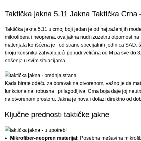
Taktička jakna 5.11 Jakna Taktička Crna
Taktička jakna 5.11 u crnoj boji jedan je od najtraženijih m
mikrofibera i neoprena, ova jakna nudi izuzetnu otpornost na 
materijala korišćena je i od strane specijalnih jedinica SAD, š
broju korisnika zahvaljujući ponudi veličina od M pa sve do 3
nošenja u svim situacijama.
Kada birate odeću za boravak na otvorenom, važno je da materi
funkcionalna, robusna i prilagodljiva. Crna boja daje joj neut
na otvorenom prostoru. Jakna je nova i dolazi direktno od d
Ključne prednosti taktičke jakne
Mikrofiber-neopren materijal:
Posebna mešavina mikrofiber