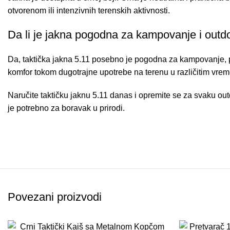
otvorenom ili intenzivnih terenskih aktivnosti.
Da li je jakna pogodna za kampovanje i outdo
Da, taktička jakna 5.11 posebno je pogodna za kampovanje, pla
komfor tokom dugotrajne upotrebe na terenu u različitim vre
Naručite taktičku jaknu 5.11 danas i opremite se za svaku o
je potrebno za boravak u prirodi.
Povezani proizvodi