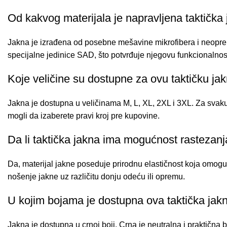
Od kakvog materijala je napravljena taktička
Jakna je izrađena od posebne mešavine mikrofibera i neoprena,
specijalne jedinice SAD, što potvrđuje njegovu funkcionalnos
Koje veličine su dostupne za ovu taktičku ja
Jakna je dostupna u veličinama M, L, XL, 2XL i 3XL. Za svak
mogli da izaberete pravi kroj pre kupovine.
Da li taktička jakna ima mogućnost rastezan
Da, materijal jakne poseduje prirodnu elastičnost koja omoguć
nošenje jakne uz različitu donju odeću ili opremu.
U kojim bojama je dostupna ova taktička jak
Jakna je dostupna u crnoj boji. Crna je neutralna i praktična