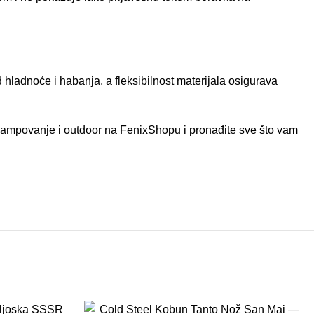
 hladnoće i habanja, a fleksibilnost materijala osigurava
ampovanje i outdoor
na FenixShopu i pronađite sve što vam