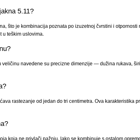
 jakna 5.11?
 što je kombinacija poznata po izuzetnoj čvrstini i otpornosti n
t u teškim uslovima.
knu?
u veličinu navedene su precizne dimenzije — dužina rukava, ši
ja?
ava rastezanje od jedan do tri centimetra. Ova karakteristika pr
na?
 boja koja ne privlači pažnju, lako se kombinuje s ostalom opre