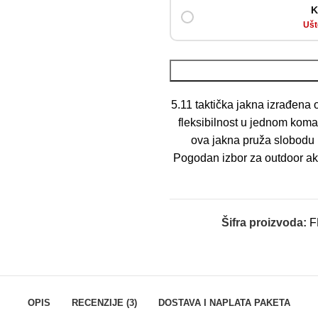
K
Ušt
5.11 taktička jakna izrađena 
fleksibilnost u jednom koma
ova jakna pruža slobodu 
Pogodan izbor za outdoor ak
Šifra proizvoda:
F
OPIS
RECENZIJE (3)
DOSTAVA I NAPLATA PAKETA