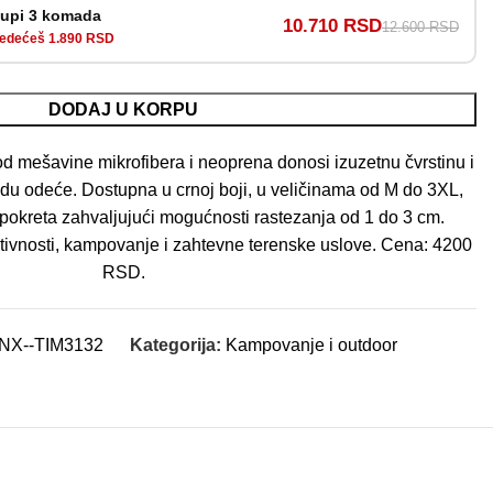
upi 3 komada
10.710 RSD
12.600 RSD
edećeš 1.890 RSD
DODAJ U KORPU
od mešavine mikrofibera i neoprena donosi izuzetnu čvrstinu i
du odeće. Dostupna u crnoj boji, u veličinama od M do 3XL,
pokreta zahvaljujući mogućnosti rastezanja od 1 do 3 cm.
tivnosti, kampovanje i zahtevne terenske uslove. Cena: 4200
RSD.
NX--TIM3132
Kategorija:
Kampovanje i outdoor