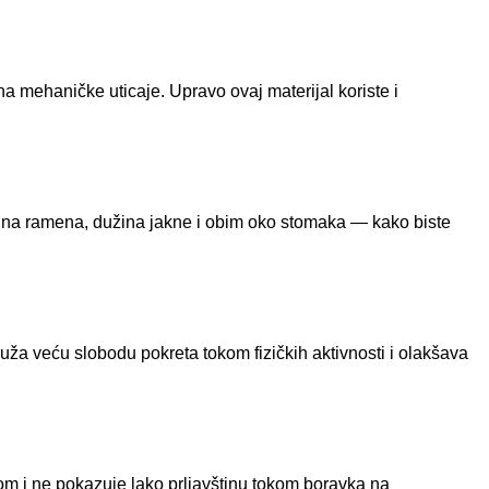
a mehaničke uticaje. Upravo ovaj materijal koriste i
rina ramena, dužina jakne i obim oko stomaka — kako biste
uža veću slobodu pokreta tokom fizičkih aktivnosti i olakšava
mom i ne pokazuje lako prljavštinu tokom boravka na