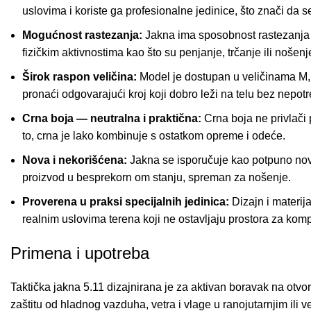
uslovima i koriste ga profesionalne jedinice, što znači da s
Mogućnost rastezanja:
Jakna ima sposobnost rastezanja od
fizičkim aktivnostima kao što su penjanje, trčanje ili noše
Širok raspon veličina:
Model je dostupan u veličinama M, 
pronaći odgovarajući kroj koji dobro leži na telu bez nepotr
Crna boja — neutralna i praktična:
Crna boja ne privlači 
to, crna je lako kombinuje s ostatkom opreme i odeće.
Nova i nekorišćena:
Jakna se isporučuje kao potpuno nova
proizvod u besprekorn om stanju, spreman za nošenje.
Proverena u praksi specijalnih jedinica:
Dizajn i materija
realnim uslovima terena koji ne ostavljaju prostora za kom
Primena i upotreba
Taktička jakna 5.11 dizajnirana je za aktivan boravak na otvo
zaštitu od hladnog vazduha, vetra i vlage u ranojutarnjim ili 