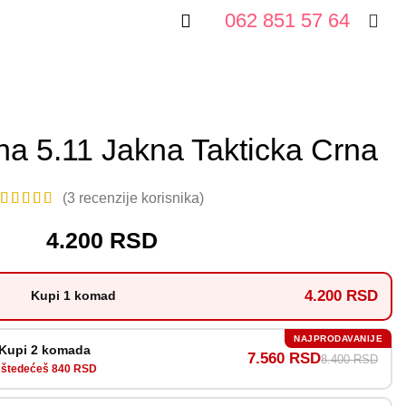
062 851 57 64
na 5.11 Jakna Takticka Crna
(
3
recenzije korisnika)
4.200
RSD
4.200 RSD
Kupi 1 komad
NAJPRODAVANIJE
Kupi 2 komada
7.560 RSD
8.400 RSD
štedećeš 840 RSD