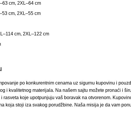
–63 cm, 2XL–64 cm
–53 cm, 2XL–55 cm
XL–114 cm, 2XL–122 cm
m
u
mpovanje po konkurentnim cenama uz sigurnu kupovinu i pouzda
og i kvalitetnog materijala. Na našem sajtu možete pronaći i ši
i rasveta
koje upotpunjuju vaš boravak na otvorenom. Kupovino
ma koja stoji iza svakog porudžbine. Naša misija je da vam pon