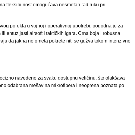
njena fleksibilnost omogućava nesmetan rad ruku pri
vog porekla u vojnoj i operativnoj upotrebi, pogodna je za
i entuzijasti airsoft i taktičkih igara. Crna boja i robusna
vaju da jakna ne ometa pokrete niti se gužva tokom intenzivne
precizno navedene za svaku dostupnu veličinu, što olakšava
osebno odabrana mešavina mikrofibera i neoprena poznata po