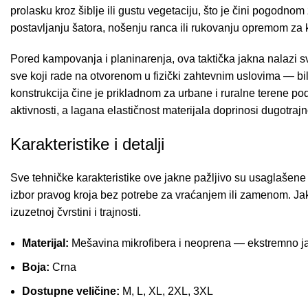
prolasku kroz šiblje ili gustu vegetaciju, što je čini pogodno
postavljanju šatora, nošenju ranca ili rukovanju opremom za 
Pored kampovanja i planinarenja, ova taktička jakna nalazi s
sve koji rade na otvorenom u fizički zahtevnim uslovima — bilo d
konstrukcija čine je prikladnom za urbane i ruralne terene p
aktivnosti, a lagana elastičnost materijala doprinosi dugotraj
Karakteristike i detalji
Sve tehničke karakteristike ove jakne pažljivo su usaglašene
izbor pravog kroja bez potrebe za vraćanjem ili zamenom. Jak
izuzetnoj čvrstini i trajnosti.
Materijal:
Mešavina mikrofibera i neoprena — ekstremno jak 
Boja:
Crna
Dostupne veličine:
M, L, XL, 2XL, 3XL