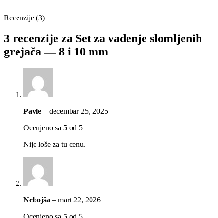
Recenzije (3)
3 recenzije za
Set za vađenje slomljenih
grejača — 8 i 10 mm
Pavle
–
decembar 25, 2025
Ocenjeno sa
5
od 5
Nije loše za tu cenu.
Nebojša
–
mart 22, 2026
Ocenjeno sa
5
od 5