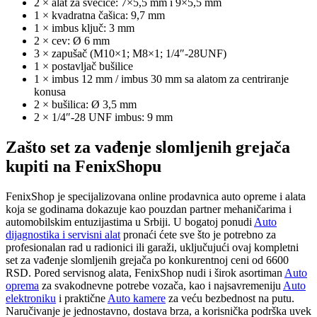
2 × alat za svećice: 7×5,5 mm i 9×5,5 mm
1 × kvadratna čašica: 9,7 mm
1 × imbus ključ: 3 mm
2 × cev: Ø 6 mm
3 × zapušač (M10×1; M8×1; 1/4″-28UNF)
1 × postavljač bušilice
1 × imbus 12 mm / imbus 30 mm sa alatom za centriranje
konusa
2 × bušilica: Ø 3,5 mm
2 × 1/4″-28 UNF imbus: 9 mm
Zašto set za vađenje slomljenih grejača
kupiti na FenixShopu
FenixShop je specijalizovana online prodavnica auto opreme i alata
koja se godinama dokazuje kao pouzdan partner mehaničarima i
automobilskim entuzijastima u Srbiji. U bogatoj ponudi
Auto
dijagnostika i servisni alat
pronaći ćete sve što je potrebno za
profesionalan rad u radionici ili garaži, uključujući ovaj kompletni
set za vađenje slomljenih grejača po konkurentnoj ceni od 6600
RSD. Pored servisnog alata, FenixShop nudi i širok asortiman
Auto
oprema
za svakodnevne potrebe vozača, kao i najsavremeniju
Auto
elektroniku
i praktične
Auto kamere
za veću bezbednost na putu.
Naručivanje je jednostavno, dostava brza, a korisnička podrška uvek