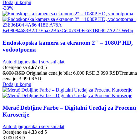
Dodaj u korpu
-33%
Endoskopska kamera sa ekranom 2″ – 1080P HD,
vodootporna
Auto dijagnostika i servisni alat
Ocenjeno sa
4.67
od 5
6.000
RSD
Originalna cena je bila: 6.000 RSD.
3.999
RSD
Trenutna
cena je: 3.999 RSD.
Dodaj u korpu
Merač Debljine Farbe – Digitalni Uređaj za Procenu
Karoserije
Auto dijagnostika i servisni alat
Ocenjeno sa
4.33
od 5
3.000
RSD