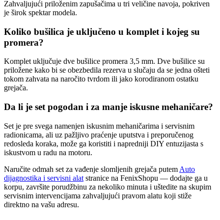
Zahvaljujući priloženim zapušačima u tri veličine navoja, pokriven
je širok spektar modela.
Koliko bušilica je uključeno u komplet i kojeg su
promera?
Komplet uključuje dve bušilice promera 3,5 mm. Dve bušilice su
priložene kako bi se obezbedila rezerva u slučaju da se jedna ošteti
tokom zahvata na naročito tvrdom ili jako korodiranom ostatku
grejača.
Da li je set pogodan i za manje iskusne mehaničare?
Set je pre svega namenjen iskusnim mehaničarima i servisnim
radionicama, ali uz pažljivo praćenje uputstva i preporučenog
redosleda koraka, može ga koristiti i napredniji DIY entuzijasta s
iskustvom u radu na motoru.
Naručite odmah set za vađenje slomljenih grejača putem
Auto
dijagnostika i servisni alat
stranice na FenixShopu — dodajte ga u
korpu, završite porudžbinu za nekoliko minuta i uštedite na skupim
servisnim intervencijama zahvaljujući pravom alatu koji stiže
direktno na vašu adresu.