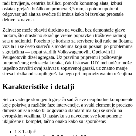
radi brtvljenja, centrira bušilicu pomoću konusnog alata, izbusi
ostatak grejača bušilicom promera 3,5 mm, a potom upotrebi
odgovarajući alat za svećice ili imbus kako bi izvukao preostale
delove iz navoja.
Zahvat se može obaviti direktno na vozilu, bez demontaže glave
motora, što drastično skraćuje vreme popravke i troškove radnog
sata u radionici. Posebno je korisno za servisere koji rade na flotama
vozila ili se često susreću s modelima koji su poznati po problemima
s grejačima — poput starijih Volkswagenovih, Opelovih ili
Peugeotovih dizel agregata. Uz pravilnu pripremu i poštovanje
preporučenog redosleda koraka, čak i iskusan DIY mehaničar može
uspešno završiti ovaj zahvat u sopstvenoj garaži, uz znatno manje
stresa i rizika od skupih grešaka nego pri improvizovanim rešenjima.
Karakteristike i detalji
Set za vađenje slomljenih grejača sadrži sve neophodne komponente
koje pokrivaju različite faze intervencije, a svaki element je precizno
dimenzionisan kako bi odgovarao standardima koji se sreću na
evropskim vozilima. U nastavku su navedene sve komponente
uključene u komplet, tačno onako kako su isporučene:
1 × T-ključ