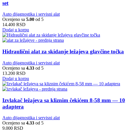
set
Auto dijagnostika i servisni alat
Ocenjeno sa
5.00
od 5
14.400
RSD
Dodaj u korpu
Hidraulični alat za skidanje ležajeva glavčine točka
Auto dijagnostika i servisni alat
Ocenjeno sa
4.33
od 5
13.200
RSD
Dodaj u korpu
Izvlakač ležajeva sa kliznim čekićem 8-58 mm — 10
adaptera
Auto dijagnostika i servisni alat
Ocenjeno sa
4.33
od 5
9.000
RSD