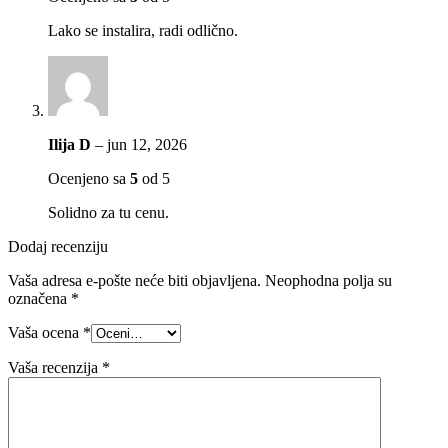
Lako se instalira, radi odlično.
Ilija D
–
jun 12, 2026
Ocenjeno sa
5
od 5
Solidno za tu cenu.
Dodaj recenziju
Vaša adresa e-pošte neće biti objavljena.
Neophodna polja su
označena
*
Vaša ocena
*
Vaša recenzija
*