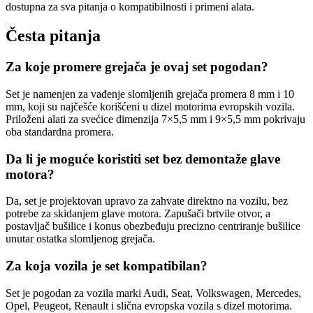
dostupna za sva pitanja o kompatibilnosti i primeni alata.
Česta pitanja
Za koje promere grejača je ovaj set pogodan?
Set je namenjen za vađenje slomljenih grejača promera 8 mm i 10
mm, koji su najčešće korišćeni u dizel motorima evropskih vozila.
Priloženi alati za svećice dimenzija 7×5,5 mm i 9×5,5 mm pokrivaju
oba standardna promera.
Da li je moguće koristiti set bez demontaže glave
motora?
Da, set je projektovan upravo za zahvate direktno na vozilu, bez
potrebe za skidanjem glave motora. Zapušači brtvile otvor, a
postavljač bušilice i konus obezbeđuju precizno centriranje bušilice
unutar ostatka slomljenog grejača.
Za koja vozila je set kompatibilan?
Set je pogodan za vozila marki Audi, Seat, Volkswagen, Mercedes,
Opel, Peugeot, Renault i slična evropska vozila s dizel motorima.