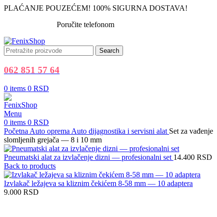
PLAĆANJE POUZEĆEM! 100% SIGURNA DOSTAVA!
Poručite telefonom
062 851 57 64
Search
062 851 57 64
0
items
0
RSD
Menu
0
items
0
RSD
Početna
Auto oprema
Auto dijagnostika i servisni alat
Set za vađenje
slomljenih grejača — 8 i 10 mm
Pneumatski alat za izvlačenje dizni — profesionalni set
14.400
RSD
Back to products
Izvlakač ležajeva sa kliznim čekićem 8-58 mm — 10 adaptera
9.000
RSD