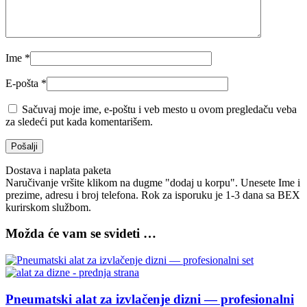
Ime
*
E-pošta
*
Sačuvaj moje ime, e-poštu i veb mesto u ovom pregledaču veba
za sledeći put kada komentarišem.
Dostava i naplata paketa
Naručivanje vršite klikom na dugme "dodaj u korpu". Unesete Ime i
prezime, adresu i broj telefona. Rok za isporuku je 1-3 dana sa BEX
kurirskom službom.
Možda će vam se svideti …
Pneumatski alat za izvlačenje dizni — profesionalni