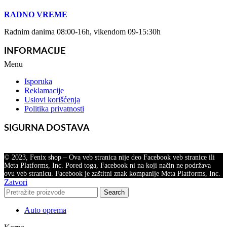
RADNO VREME
Radnim danima 08:00-16h, vikendom 09-15:30h
INFORMACIJE
Menu
Isporuka
Reklamacije
Uslovi korišćenja
Politika privatnosti
SIGURNA DOSTAVA
© 2023, Fenix shop – Ova veb stranica nije deo Facebook veb stranice ili
Meta Platforms, Inc. Pored toga, Facebook ni na koji način ne podržava
ovu veb stranicu. Facebook je zaštitni znak kompanije Meta Platforms, Inc.
Zatvori
Search
Auto oprema