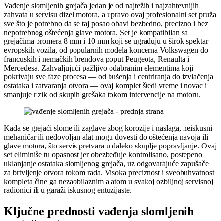
Vađenje slomljenih grejača jedan je od najtežih i najzahtevnijih
zahvata u servisu dizel motora, a upravo ovaj profesionalni set pruža
sve što je potrebno da se taj posao obavi bezbedno, precizno i bez
nepotrebnog oštećenja glave motora. Set je kompatibilan sa
grejačima promera 8 mm i 10 mm koji se ugrađuju u širok spektar
evropskih vozila, od popularnih modela koncerna Volkswagen do
francuskih i nemačkih brendova poput Peugeota, Renaulta i
Mercedesa. Zahvaljujući pažljivo odabranim elementima koji
pokrivaju sve faze procesa — od bušenja i centriranja do izvlačenja
ostataka i zatvaranja otvora — ovaj komplet štedi vreme i novac i
smanjuje rizik od skupih grešaka tokom intervencije na motoru.
Kada se grejaći slome ili zaglave zbog korozije i naslaga, neiskusni
mehaničar ili nedovoljan alat mogu dovesti do oštećenja navoja ili
glave motora, što servis pretvara u daleko skuplje popravljanje. Ovaj
set eliminiše tu opasnost jer obezbeđuje kontrolisano, postepeno
uklanjanje ostataka slomljenog grejača, uz odgovarajuće zapušače
za brtvljenje otvora tokom rada. Visoka preciznost i sveobuhvatnost
kompleta čine ga nezaobilaznim alatom u svakoj ozbiljnoj servisnoj
radionici ili u garaži iskusnog entuzijaste.
Ključne prednosti vađenja slomljenih