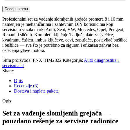
Dodaj u korpu
Profesionalni set za vađenje slomljenih grejača promera 8 i 10 mm
namenjen je mehaničarima i zahtevnim DIY korisnicima koji
servisiraju vozila marki Audi, Seat, VW, Mercedes, Opel, Peugeot,
Renault i sličnih. Komplet uključuje T-ključ, alate za svećice,
kvadratnu čašicu, imbus ključeve, cevi, zapušače, postavljač bušilice
i bušilice — sve što je potrebno za siguran i efikasan zahvat bez
oštećenja glave motora.
Šifra proizvoda:
FNX-TIM2822
Kategorija:
Auto dijagnostika i
servisni alat
Share:
Opis
Recenzije (3)
Dostava i naplata paketa
Opis
Set za vađenje slomljenih grejača —
pouzdano rešenje za servisne radionice