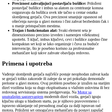
Preciznost zahvaljujući postavljaču bušilice:
Priloženi
postavljač bušilice i imbus sa alatom za centriranje konusa
osiguravaju da bušilica uvek ide tačno u centar ostatka
slomljenog grejača. Ova preciznost smanjuje opasnost od
oštećenja navoja u glavi motora i čini zahvat bezbednim čak i
u manje pristupačnim mestima.
Trajan i funkcionalan alat:
Svaki element seta je
dimenzionisno precizno izveden i namenjen višekratnoj
upotrebi. T-ključ, imbus ključevi, cevi i bušilice zajedno čine
kompaktan set koji se lako organizuje i čuva za buduće
intervencije, što je posebno korisno za profesionalne
mehaničare koji takve zahvate obavljaju redovno.
Primena i upotreba
Vađenje slomljenih grejača najčešće postaje neophodan zahvat kada
se grejaći toliko zakorode ili zalepe da se pri pokušaju demontaže
prelome u glavi motora. Ovaj problem posebno je izražen na starijim
dizel vozilima koja su dugo eksploatisana u vlažnim uslovima ili bez
redovnog servisiranja sistema predgrevanja. Na
Motor sa
unutrašnjim sagorevanjem
modernih dizel vozila, grejaći igraju
ključnu ulogu u hladnom startu, pa je njihovo pravovremeno i
ispravno uklanjanje od presudnog značaja za dalji ispravan rad
motora. Priloženi set omogućava mehaničaru da postavi zapušač