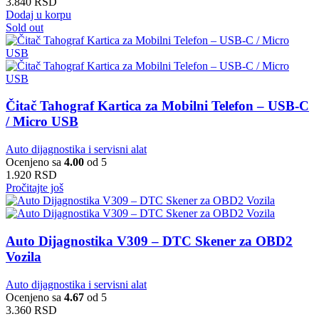
3.840
RSD
Dodaj u korpu
Sold out
Čitač Tahograf Kartica za Mobilni Telefon – USB-C
/ Micro USB
Auto dijagnostika i servisni alat
Ocenjeno sa
4.00
od 5
1.920
RSD
Pročitajte još
Auto Dijagnostika V309 – DTC Skener za OBD2
Vozila
Auto dijagnostika i servisni alat
Ocenjeno sa
4.67
od 5
3.360
RSD