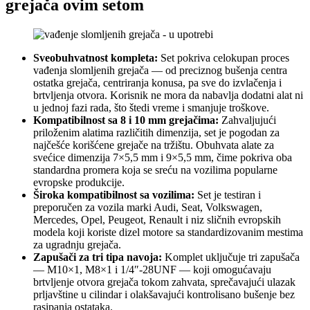
grejača ovim setom
Sveobuhvatnost kompleta:
Set pokriva celokupan proces
vađenja slomljenih grejača — od preciznog bušenja centra
ostatka grejača, centriranja konusa, pa sve do izvlačenja i
brtvljenja otvora. Korisnik ne mora da nabavlja dodatni alat ni
u jednoj fazi rada, što štedi vreme i smanjuje troškove.
Kompatibilnost sa 8 i 10 mm grejačima:
Zahvaljujući
priloženim alatima različitih dimenzija, set je pogodan za
najčešće korišćene grejače na tržištu. Obuhvata alate za
svećice dimenzija 7×5,5 mm i 9×5,5 mm, čime pokriva oba
standardna promera koja se sreću na vozilima popularne
evropske produkcije.
Široka kompatibilnost sa vozilima:
Set je testiran i
preporučen za vozila marki Audi, Seat, Volkswagen,
Mercedes, Opel, Peugeot, Renault i niz sličnih evropskih
modela koji koriste dizel motore sa standardizovanim mestima
za ugradnju grejača.
Zapušači za tri tipa navoja:
Komplet uključuje tri zapušača
— M10×1, M8×1 i 1/4″-28UNF — koji omogućavaju
brtvljenje otvora grejača tokom zahvata, sprečavajući ulazak
prljavštine u cilindar i olakšavajući kontrolisano bušenje bez
rasipanja ostataka.