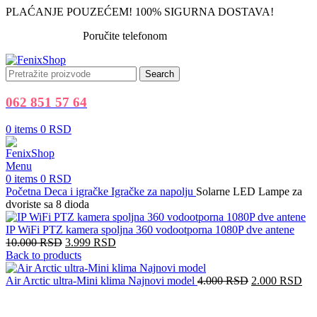
PLAĆANJE POUZEĆEM! 100% SIGURNA DOSTAVA!
Poručite telefonom
062 851 57 64
Search
062 851 57 64
0
items
0
RSD
Menu
0
items
0
RSD
Početna
Deca i igračke
Igračke za napolju
Solarne LED Lampe za
dvoriste sa 8 dioda
IP WiFi PTZ kamera spoljna 360 vodootporna 1080P dve antene
10.000
RSD
3.999
RSD
Back to products
Air Arctic ultra-Mini klima Najnovi model
4.000
RSD
2.000
RSD
-43%