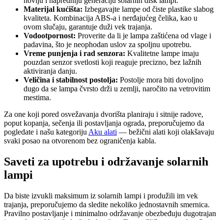
noviju i napredniju generaciju solarnih disk lampi.
Materijal kućišta:
Izbegavajte lampe od čiste plastike slabog
kvaliteta. Kombinacija ABS-a i nerđajućeg čelika, kao u
ovom slučaju, garantuje duži vek trajanja.
Vodootpornost:
Proverite da li je lampa zaštićena od vlage i
padavina, što je neophodan uslov za spoljnu upotrebu.
Vreme punjenja i rad senzora:
Kvalitetne lampe imaju
pouzdan senzor svetlosti koji reaguje precizno, bez lažnih
aktiviranja danju.
Veličina i stabilnost postolja:
Postolje mora biti dovoljno
dugo da se lampa čvrsto drži u zemlji, naročito na vetrovitim
mestima.
Za one koji pored osvežavanja dvorišta planiraju i sitnije radove,
poput kopanja, sečenja ili postavljanja ograda, preporučujemo da
pogledate i našu kategoriju
Aku alati
— bežični alati koji olakšavaju
svaki posao na otvorenom bez ograničenja kabla.
Saveti za upotrebu i održavanje solarnih
lampi
Da biste izvukli maksimum iz solarnih lampi i produžili im vek
trajanja, preporučujemo da sledite nekoliko jednostavnih smernica.
Pravilno postavljanje i minimalno održavanje obezbeđuju dugotrajan