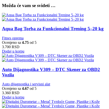
Možda će vam se svideti …
Aqua Bag Torba za Funkcionalni Trening 5–20 kg
Fitnes oprema
Ocenjeno sa
4.75
od 5
3.700
RSD
Dodaj u korpu
Auto Dijagnostika V309 – DTC Skener za OBD2
Vozila
Auto dijagnostika i servisni alat
Ocenjeno sa
4.67
od 5
3.360
RSD
Dodaj u korpu