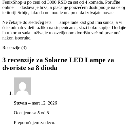
FenixShop-u po ceni od 3000 RSD za set od 4 komada. Poručite
online — dostava je brza, a plaćanje pouzećem dostupno je na celoj
teritoriji Srbije, tako da ne morate unapred da izdvajate novac.
Ne čekajte do sledećeg leta — lampe rade kad god ima sunca, a vi
ćete odmah videti razliku na stepenicama, stazi i oko kapije. Dodajte
ih u korpu sada i uživajte u osvetljenom dvorištu već od prve noći
nakon isporuke.
Recenzije (3)
3 recenzije za
Solarne LED Lampe za
dvoriste sa 8 dioda
Stevan
–
mart 12, 2026
Ocenjeno sa
5
od 5
Preporučujem za decu.