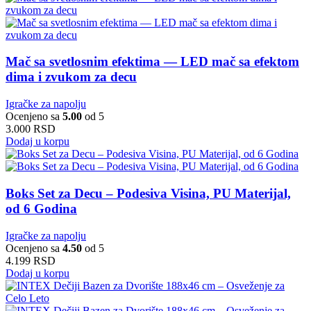
Mač sa svetlosnim efektima — LED mač sa efektom
dima i zvukom za decu
Igračke za napolju
Ocenjeno sa
5.00
od 5
3.000
RSD
Dodaj u korpu
Boks Set za Decu – Podesiva Visina, PU Materijal,
od 6 Godina
Igračke za napolju
Ocenjeno sa
4.50
od 5
4.199
RSD
Dodaj u korpu