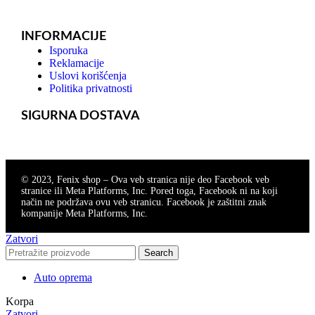
INFORMACIJE
Isporuka
Reklamacije
Uslovi korišćenja
Politika privatnosti
SIGURNA DOSTAVA
© 2023, Fenix shop – Ova veb stranica nije deo Facebook veb
stranice ili Meta Platforms, Inc. Pored toga, Facebook ni na koji
način ne podržava ovu veb stranicu. Facebook je zaštitni znak
kompanije Meta Platforms, Inc.
Zatvori
Search
Auto oprema
Korpa
Zatvori