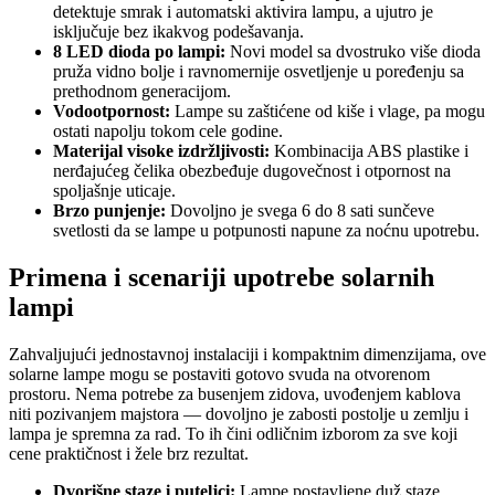
detektuje smrak i automatski aktivira lampu, a ujutro je
isključuje bez ikakvog podešavanja.
8 LED dioda po lampi:
Novi model sa dvostruko više dioda
pruža vidno bolje i ravnomernije osvetljenje u poređenju sa
prethodnom generacijom.
Vodootpornost:
Lampe su zaštićene od kiše i vlage, pa mogu
ostati napolju tokom cele godine.
Materijal visoke izdržljivosti:
Kombinacija ABS plastike i
nerđajućeg čelika obezbeđuje dugovečnost i otpornost na
spoljašnje uticaje.
Brzo punjenje:
Dovoljno je svega 6 do 8 sati sunčeve
svetlosti da se lampe u potpunosti napune za noćnu upotrebu.
Primena i scenariji upotrebe solarnih
lampi
Zahvaljujući jednostavnoj instalaciji i kompaktnim dimenzijama, ove
solarne lampe mogu se postaviti gotovo svuda na otvorenom
prostoru. Nema potrebe za busenjem zidova, uvođenjem kablova
niti pozivanjem majstora — dovoljno je zabosti postolje u zemlju i
lampa je spremna za rad. To ih čini odličnim izborom za sve koji
cene praktičnost i žele brz rezultat.
Dvorišne staze i puteljci:
Lampe postavljene duž staze