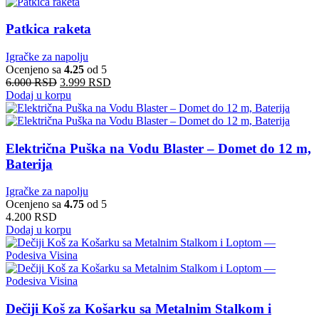
Patkica raketa
Igračke za napolju
Ocenjeno sa
4.25
od 5
6.000
RSD
3.999
RSD
Dodaj u korpu
Električna Puška na Vodu Blaster – Domet do 12 m,
Baterija
Igračke za napolju
Ocenjeno sa
4.75
od 5
4.200
RSD
Dodaj u korpu
Dečiji Koš za Košarku sa Metalnim Stalkom i