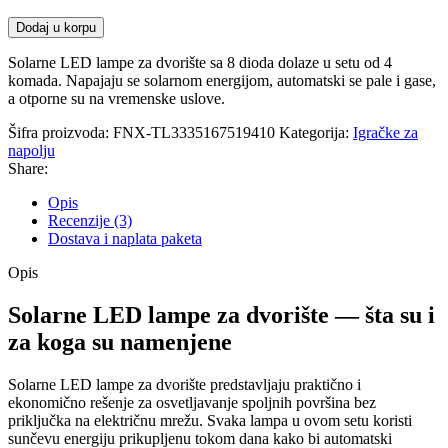
Dodaj u korpu
Solarne LED lampe za dvorište sa 8 dioda dolaze u setu od 4
komada. Napajaju se solarnom energijom, automatski se pale i gase,
a otporne su na vremenske uslove.
Šifra proizvoda:
FNX-TL3335167519410
Kategorija:
Igračke za
napolju
Share:
Opis
Recenzije (3)
Dostava i naplata paketa
Opis
Solarne LED lampe za dvorište — šta su i
za koga su namenjene
Solarne LED lampe za dvorište predstavljaju praktično i
ekonomično rešenje za osvetljavanje spoljnih površina bez
priključka na električnu mrežu. Svaka lampa u ovom setu koristi
sunčevu energiju prikupljenu tokom dana kako bi automatski