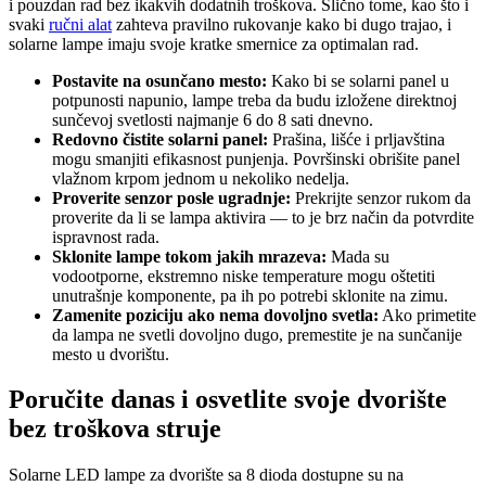
i pouzdan rad bez ikakvih dodatnih troškova. Slično tome, kao što i
svaki
ručni alat
zahteva pravilno rukovanje kako bi dugo trajao, i
solarne lampe imaju svoje kratke smernice za optimalan rad.
Postavite na osunčano mesto:
Kako bi se solarni panel u
potpunosti napunio, lampe treba da budu izložene direktnoj
sunčevoj svetlosti najmanje 6 do 8 sati dnevno.
Redovno čistite solarni panel:
Prašina, lišće i prljavština
mogu smanjiti efikasnost punjenja. Površinski obrišite panel
vlažnom krpom jednom u nekoliko nedelja.
Proverite senzor posle ugradnje:
Prekrijte senzor rukom da
proverite da li se lampa aktivira — to je brz način da potvrdite
ispravnost rada.
Sklonite lampe tokom jakih mrazeva:
Mada su
vodootporne, ekstremno niske temperature mogu oštetiti
unutrašnje komponente, pa ih po potrebi sklonite na zimu.
Zamenite poziciju ako nema dovoljno svetla:
Ako primetite
da lampa ne svetli dovoljno dugo, premestite je na sunčanije
mesto u dvorištu.
Poručite danas i osvetlite svoje dvorište
bez troškova struje
Solarne LED lampe za dvorište sa 8 dioda dostupne su na