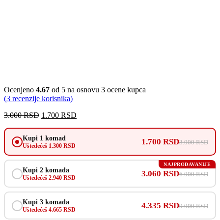
Ocenjeno
4.67
od 5 na osnovu
3
ocene kupca
(
3
recenzije korisnika)
3.000
RSD
1.700
RSD
Kupi 1 komad
1.700 RSD
3.000 RSD
Uštedećeš 1.300 RSD
NAJPRODAVANIJE
Kupi 2 komada
3.060 RSD
6.000 RSD
Uštedećeš 2.940 RSD
Kupi 3 komada
4.335 RSD
9.000 RSD
Uštedećeš 4.665 RSD