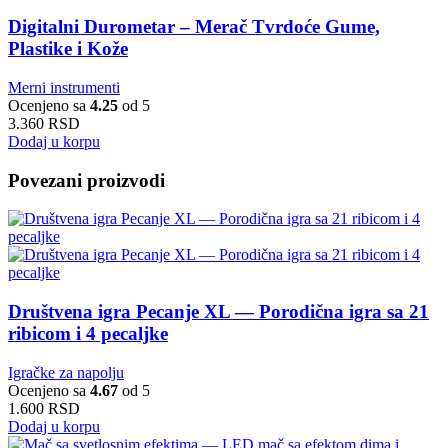
Digitalni Durometar – Merač Tvrdoće Gume,
Plastike i Kože
Merni instrumenti
Ocenjeno sa
4.25
od 5
3.360
RSD
Dodaj u korpu
Povezani proizvodi
Društvena igra Pecanje XL — Porodična igra sa 21
ribicom i 4 pecaljke
Igračke za napolju
Ocenjeno sa
4.67
od 5
1.600
RSD
Dodaj u korpu