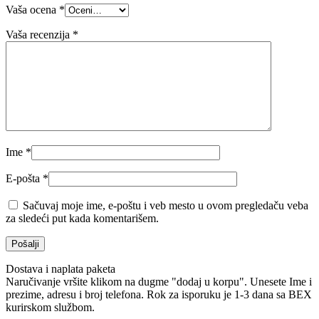
Vaša ocena
*
Vaša recenzija
*
Ime
*
E-pošta
*
Sačuvaj moje ime, e-poštu i veb mesto u ovom pregledaču veba
za sledeći put kada komentarišem.
Dostava i naplata paketa
Naručivanje vršite klikom na dugme "dodaj u korpu". Unesete Ime i
prezime, adresu i broj telefona. Rok za isporuku je 1-3 dana sa BEX
kurirskom službom.