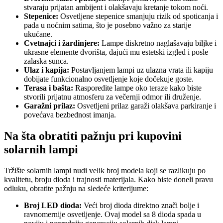
stvaraju prijatan ambijent i olakšavaju kretanje tokom noći.
Stepenice:
Osvetljene stepenice smanjuju rizik od spoticanja i
pada u noćnim satima, što je posebno važno za starije
ukućane.
Cvetnajci i žardinjere:
Lampe diskretno naglašavaju biljke i
ukrasne elemente dvorišta, dajući mu estetski izgled i posle
zalaska sunca.
Ulaz i kapija:
Postavljanjem lampi uz ulazna vrata ili kapiju
dobijate funkcionalno osvetljenje koje dočekuje goste.
Terasa i bašta:
Rasporedite lampe oko teraze kako biste
stvorili prijatnu atmosferu za večernji odmor ili druženje.
Garažni prilaz:
Osvetljeni prilaz garaži olakšava parkiranje i
povećava bezbednost imanja.
Na šta obratiti pažnju pri kupovini
solarnih lampi
Tržište solarnih lampi nudi velik broj modela koji se razlikuju po
kvalitetu, broju dioda i trajnosti materijala. Kako biste doneli pravu
odluku, obratite pažnju na sledeće kriterijume:
Broj LED dioda:
Veći broj dioda direktno znači bolje i
ravnomernije osvetljenje. Ovaj model sa 8 dioda spada u