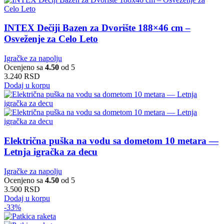
INTEX Dečiji Bazen za Dvorište 188×46 cm –
Osveženje za Celo Leto
Igračke za napolju
Ocenjeno sa
4.50
od 5
3.240
RSD
Dodaj u korpu
Električna puška na vodu sa dometom 10 metara —
Letnja igračka za decu
Igračke za napolju
Ocenjeno sa
4.50
od 5
3.500
RSD
Dodaj u korpu
-33%