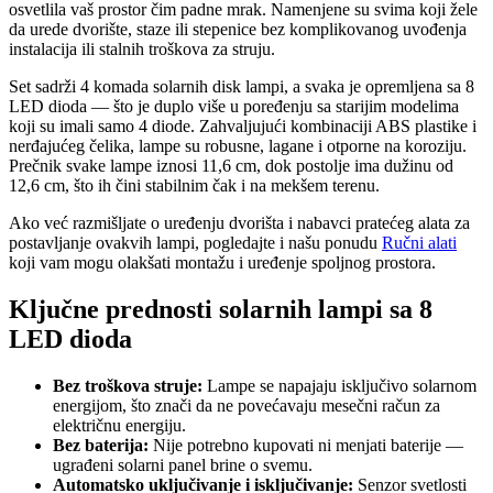
osvetlila vaš prostor čim padne mrak. Namenjene su svima koji žele
da urede dvorište, staze ili stepenice bez komplikovanog uvođenja
instalacija ili stalnih troškova za struju.
Set sadrži 4 komada solarnih disk lampi, a svaka je opremljena sa 8
LED dioda — što je duplo više u poređenju sa starijim modelima
koji su imali samo 4 diode. Zahvaljujući kombinaciji ABS plastike i
nerđajućeg čelika, lampe su robusne, lagane i otporne na koroziju.
Prečnik svake lampe iznosi 11,6 cm, dok postolje ima dužinu od
12,6 cm, što ih čini stabilnim čak i na mekšem terenu.
Ako već razmišljate o uređenju dvorišta i nabavci pratećeg alata za
postavljanje ovakvih lampi, pogledajte i našu ponudu
Ručni alati
koji vam mogu olakšati montažu i uređenje spoljnog prostora.
Ključne prednosti solarnih lampi sa 8
LED dioda
Bez troškova struje:
Lampe se napajaju isključivo solarnom
energijom, što znači da ne povećavaju mesečni račun za
električnu energiju.
Bez baterija:
Nije potrebno kupovati ni menjati baterije —
ugrađeni solarni panel brine o svemu.
Automatsko uključivanje i isključivanje:
Senzor svetlosti