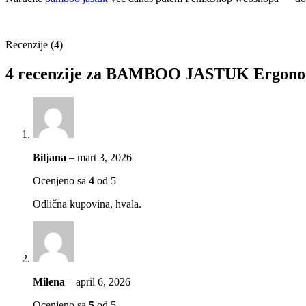
Recenzije (4)
4 recenzije za
BAMBOO JASTUK Ergonomsk
Biljana
–
mart 3, 2026
Ocenjeno sa
4
od 5
Odlična kupovina, hvala.
Milena
–
april 6, 2026
Ocenjeno sa
5
od 5