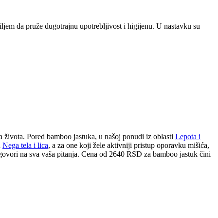
iljem da pruže dugotrajnu upotrebljivost i higijenu. U nastavku su
 života. Pored bamboo jastuka, u našoj ponudi iz oblasti
Lepota i
u
Nega tela i lica
, a za one koji žele aktivniji pristup oporavku mišića,
dgovori na sva vaša pitanja. Cena od 2640 RSD za bamboo jastuk čini