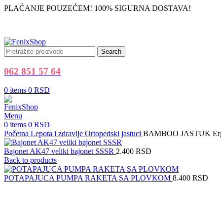
PLAĆANJE POUZEĆEM! 100% SIGURNA DOSTAVA!
Search
062 851 57 64
0
items
0
RSD
Menu
0
items
0
RSD
Početna
Lepota i zdravlje
Ortopedski jastuci
BAMBOO JASTUK Ergono
Bajonet AK47 veliki bajonet SSSR
2.400
RSD
Back to products
POTAPAJUCA PUMPA RAKETA SA PLOVKOM
8.400
RSD