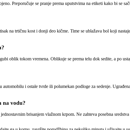
jeno. Preporučuje se pranje prema uputstvima na etiketi kako bi se sačuv
tisak na trtičnu kost i donji deo kičme. Time se ublažava bol koji nasta
a?
e gubi oblik tokom vremena. Oblikuje se prema telu dok sedite, a po usta
šta u automobilu i ostale tvrde ili polumekan podloge za sedenje. Ugrađe
na na vodu?
i jednostavnim brisanjem vlažnom krpom. Ne zahteva posebna sredstva za
e ga u korpu, završite porudžbinu za nekoliko minuta i uživajte u u