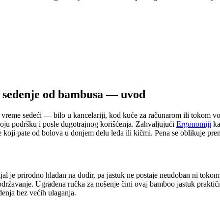
sedenje od bambusa — uvod
 vreme sedeći — bilo u kancelariji, kod kuće za računarom ili tokom v
voju podršku i posle dugotrajnog korišćenja. Zahvaljujući
Ergonomiji
ka
oji pate od bolova u donjem delu leđa ili kičmi. Pena se oblikuje prem
e prirodno hladan na dodir, pa jastuk ne postaje neudoban ni tokom let
 održavanje. Ugrađena ručka za nošenje čini ovaj bamboo jastuk prakti
denja bez većih ulaganja.