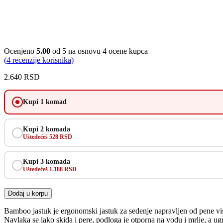
Ocenjeno
5.00
od 5 na osnovu
4
ocene kupca
(
4
recenzije korisnika)
2.640
RSD
Kupi 1 komad
Kupi 2 komada
Uštedećeš 528 RSD
Kupi 3 komada
Uštedećeš 1.188 RSD
Dodaj u korpu
Bamboo jastuk je ergonomski jastuk za sedenje napravljen od pene vi
Navlaka se lako skida i pere, podloga je otporna na vodu i mrlje, a u