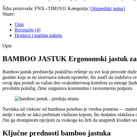
Šifra proizvoda:
FNX--TIM1931
Kategorija:
Ortopedski jastuci
Share:
Opis
Recenzije (4)
Dostava i naplata paketa
Opis
BAMBOO JASTUK Ergonomski jastuk za 
Bamboo jastuk predstavlja praktično rešenje za sve koji provode duže
gustine koja se ne izravnava tokom upotrebe, što znači da zadržava s
ovog tipa postali su važan deo svakodnevnog komfora za mnoge ljude k
prvobitni položaj, čime osigurava konstantnu i ravnomernu potporu.
Navlaka od viskoze od bambusa posebno je vredna pomena — materijal j
mrlje i može se lako prebrisati vlažnom krpom, što dodatno olakšava
čini ga dostupnom opcijom za svakoga ko želi da unapredi kvalitet se
Ključne prednosti bamboo jastuka