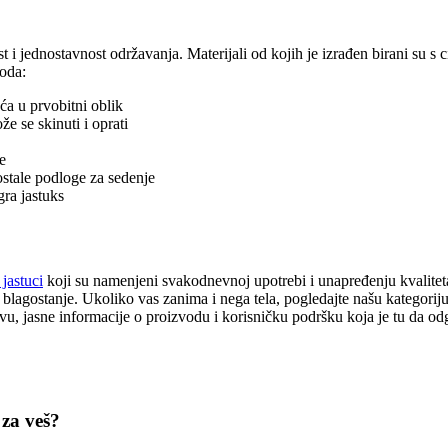
i jednostavnost održavanja. Materijali od kojih je izrađen birani su s c
voda:
ća u prvobitni oblik
 se skinuti i oprati
e
 ostale podloge za sedenje
ra jastuks
jastuci
koji su namenjeni svakodnevnoj upotrebi i unapređenju kvaliteta
 blagostanje. Ukoliko vas zanima i nega tela, pogledajte našu kategorij
, jasne informacije o proizvodu i korisničku podršku koja je tu da o
 za veš?