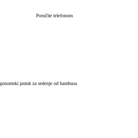
Poručite telefonom
062 851 57 64
mski jastuk za sedenje od bambusa