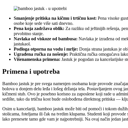
Smanjenje pritiska na kičmu i trtičnu kost:
Pena visoke gusti
osobe koje sede više sati dnevno.
Pena koja zadržava oblik:
Za razliku od jeftinijih rešenja, pe
prvobitno stanje.
Navlaka od viskoze od bambusa:
Navlaka je izrađena od meko
jastukaol.
Podloga otporna na vodu i mrlje:
Donja strana jastukas je ob
Ugrađena ručka za nošenje:
Praktična ručka omogućava lako pr
Višenamenska primena:
Jastuk je pogodan za kancelarijske sto
Primena i upotreba
Bamboo jastuk je pre svega namenjen osobama koje provode značajan de
bolova u donjem delu leđa i lošeg držanja tela. Postavljanjem ovog jas
kičmeni stub. Ovo je posebno korisno za zaposlene koji rade u adminis
sedište, tako da trtična kost bude oslobođena direktnog pritiska — klj
Osim u kancelariji, bamboo jastuk može biti od pomoći i tokom dužih
stolicama, foteljama ili čak na tvrdim klupama. Studenti koji provod
lako prenesete tamo gde vam je najpotrebniji. Na ovaj način jedan jast