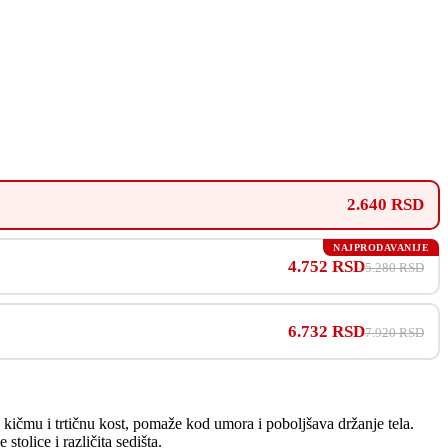
2.640 RSD
NAJPRODAVANIJE
4.752 RSD
5.280 RSD
6.732 RSD
7.920 RSD
ičmu i trtičnu kost, pomaže kod umora i poboljšava držanje tela.
olice i različita sedišta.