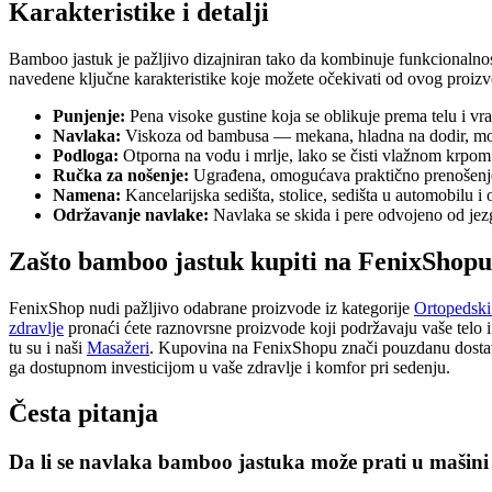
Karakteristike i detalji
Bamboo jastuk je pažljivo dizajniran tako da kombinuje funkcionalnost 
navedene ključne karakteristike koje možete očekivati od ovog proiz
Punjenje:
Pena visoke gustine koja se oblikuje prema telu i vra
Navlaka:
Viskoza od bambusa — mekana, hladna na dodir, može
Podloga:
Otporna na vodu i mrlje, lako se čisti vlažnom krpom
Ručka za nošenje:
Ugrađena, omogućava praktično prenošenj
Namena:
Kancelarijska sedišta, stolice, sedišta u automobilu i
Održavanje navlake:
Navlaka se skida i pere odvojeno od jezg
Zašto bamboo jastuk kupiti na FenixShopu
FenixShop nudi pažljivo odabrane proizvode iz kategorije
Ortopedski 
zdravlje
pronaći ćete raznovrsne proizvode koji podržavaju vaše telo i
tu su i naši
Masažeri
. Kupovina na FenixShopu znači pouzdanu dostavu
ga dostupnom investicijom u vaše zdravlje i komfor pri sedenju.
Česta pitanja
Da li se navlaka bamboo jastuka može prati u mašini