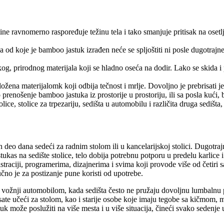
ne ravnomerno raspoređuje težinu tela i tako smanjuje pritisak na osetl
na od koje je bamboo jastuk izrađen neće se spljoštiti ni posle dugotraj
g, prirodnog materijala koji se hladno oseća na dodir. Lako se skida i 
ložena materijalomk koji odbija tečnost i mrlje. Dovoljno je prebrisati 
enošenje bamboo jastuka iz prostorije u prostoriju, ili sa posla kući,
lice, stolice za trpezariju, sedišta u automobilu i različita druga sedi
o dana sedeći za radnim stolom ili u kancelarijskoj stolici. Dugotraj
tukas na sedište stolice, telo dobija potrebnu potporu u predelu karlice
traciji, programerima, dizajnerima i svima koji provode više od četiri 
učno je za postizanje pune koristi od upotrebe.
 vožnji automobilom, kada sedišta često ne pružaju dovoljnu lumbalnu 
e sate učeći za stolom, kao i starije osobe koje imaju tegobe sa kičmo
uk može poslužiti na više mesta i u više situacija, čineći svako sedenje