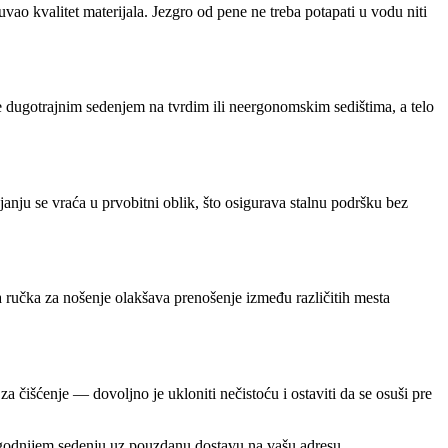
ao kvalitet materijala. Jezgro od pene ne treba potapati u vodu niti
je dugotrajnim sedenjem na tvrdim ili neergonomskim sedištima, a telo
janju se vraća u prvobitni oblik, što osigurava stalnu podršku bez
na ručka za nošenje olakšava prenošenje između različitih mesta
 čišćenje — dovoljno je ukloniti nečistoću i ostaviti da se osuši pre
godnijem sedenju uz pouzdanu dostavu na vašu adresu.