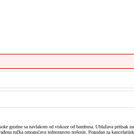
soke gustine sa navlakom od viskoze od bambusa. Ublažava pritisak na k
građena ručka omogućava jednostavno nošenje. Pogodan za kancelarijske st