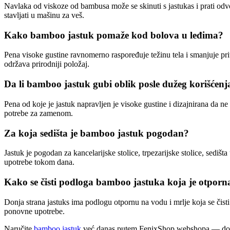
Navlaka od viskoze od bambusa može se skinuti s jastukas i prati odvo
stavljati u mašinu za veš.
Kako bamboo jastuk pomaže kod bolova u leđima?
Pena visoke gustine ravnomerno raspoređuje težinu tela i smanjuje pri
održava prirodniji položaj.
Da li bamboo jastuk gubi oblik posle dužeg korišćenj
Pena od koje je jastuk napravljen je visoke gustine i dizajnirana da n
potrebe za zamenom.
Za koja sedišta je bamboo jastuk pogodan?
Jastuk je pogodan za kancelarijske stolice, trpezarijske stolice, sedi
upotrebe tokom dana.
Kako se čisti podloga bamboo jastuka koja je otpor
Donja strana jastuks ima podlogu otpornu na vodu i mrlje koja se čist
ponovne upotrebe.
Naručite
bamboo jastuk
već danas putem FenixShop webshopa — dodajt