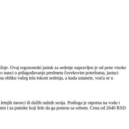
ožnje. Ovaj ergonomski jastuk za sedenje napravljen je od pene visoke
o nauci o prilagođavanju predmeta čovekovim potrebama, jastuci
a obliku vašeg tela tokom sedenja, a kada ustanete, vraća se u
njih meseci ili dužih radnih sesija. Podloga je otporna na vodu i
čnim i za putnike koji žele da ga ponesu sa sobom. Cena od 2640 RSD