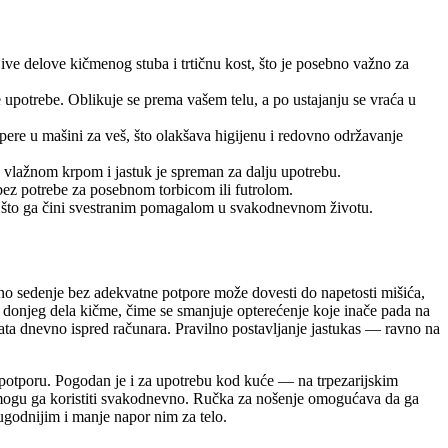
jive delove kičmenog stuba i trtičnu kost, što je posebno važno za
ne upotrebe. Oblikuje se prema vašem telu, a po ustajanju se vraća u
pere u mašini za veš, što olakšava higijenu i redovno održavanje
je vlažnom krpom i jastuk je spreman za dalju upotrebu.
 bez potrebe za posebnom torbicom ili futrolom.
šta, što ga čini svestranim pomagalom u svakodnevnom životu.
no sedenje bez adekvatne potpore može dovesti do napetosti mišića,
 i donjeg dela kičme, čime se smanjuje opterećenje koje inače pada na
sata dnevno ispred računara. Pravilno postavljanje jastukas — ravno na
potporu. Pogodan je i za upotrebu kod kuće — na trpezarijskim
m, mogu ga koristiti svakodnevno. Ručka za nošenje omogućava da ga
 ugodnijim i manje napor nim za telo.