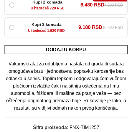
Kupi 2 komada
6.480 RSD
7.200 RSD
Uštedećeš 720 RSD
Kupi 3 komada
9.180 RSD
10.800 RSD
Uštedećeš 1.620 RSD
DODAJ U KORPU
Vakumski alat za udubljenja nastala od grada ili sudara
omogućava brzu i jednostavnu popravku karoserije bez
odlaska u servis. Toplim lepkom i odgovarajućom vučnom
pločicom izvlačite čak i najsitnija oštećenja na limu
automobila, frižidera ili mašine za pranje veša — bez
oštećenja originalnog premaza boje. Rukovanje je lako, a
rezultati su vidljivi odmah nakon prvog korišćenja.
Šifra proizvoda:
FNX-TIM1257