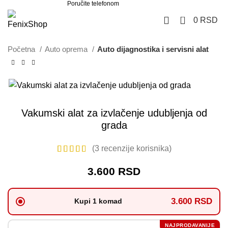
Poručite telefonom
062 851 57 64
0
0
RSD
Početna
Auto oprema
Auto dijagnostika i servisni alat
Vakumski alat za izvlačenje udubljenja od
grada
(
3
recenzije korisnika)
3.600
RSD
3.600 RSD
Kupi 1 komad
NAJPRODAVANIJE